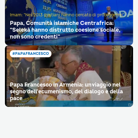
Imam: “Nel 2013 cristiani hanno cercato di proteggermi”
Papa, Comunità islamiche Centrafrica:
“Selekà hanno distrutto coesione sociale,
non sono credenti”
#PAPAFRANCESCO
Papa Francesco in Armenia: un viaggio nel
segno dell’ecumenismo, del dialogo e della
pace