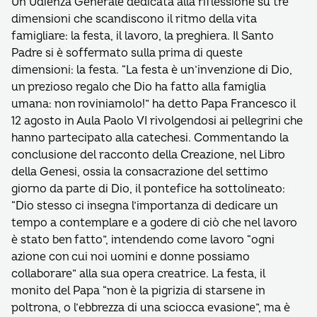
Un’Udienza Generale dedicata alla riflessione su tre
dimensioni che scandiscono il ritmo della vita
famigliare: la festa, il lavoro, la preghiera. Il Santo
Padre si è soffermato sulla prima di queste
dimensioni: la festa. “La festa è un’invenzione di Dio,
un prezioso regalo che Dio ha fatto alla famiglia
umana: non roviniamolo!” ha detto Papa Francesco il
12 agosto in Aula Paolo VI rivolgendosi ai pellegrini che
hanno partecipato alla catechesi. Commentando la
conclusione del racconto della Creazione, nel Libro
della Genesi, ossia la consacrazione del settimo
giorno da parte di Dio, il pontefice ha sottolineato:
“Dio stesso ci insegna l’importanza di dedicare un
tempo a contemplare e a godere di ciò che nel lavoro
è stato ben fatto”, intendendo come lavoro “ogni
azione con cui noi uomini e donne possiamo
collaborare” alla sua opera creatrice. La festa, il
monito del Papa “non è la pigrizia di starsene in
poltrona, o l’ebbrezza di una sciocca evasione”, ma è