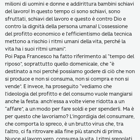
milioni di uomini e donne e addirittura bambini schiavi
del lavoro! In questo tempo ci sono schiavi, sono
sfruttati, schiavi del lavoro e questo è contro Dio e
contro la dignità della persona umana! L’ossessione
del profitto economico e l’efficientismo della tecnica
mettono a rischio i ritmi umani della vita, perché la
vita ha i suoi ritmi umani”.
Poi Papa Francesco ha fatto riferimento al “tempo del
riposo”, soprattutto quello domenicale, che “è
destinato a noi perché possiamo godere di ciò che non
si produce e non si consuma, non si compra e non si
vende”. E invece, ha proseguito “vediamo che
l’ideologia del profitto e del consumo vuole mangiarsi
anche la festa: anch’essa a volte viene ridotta a un
“affare”, a un modo per fare soldi e per spenderli. Ma è
per questo che lavoriamo? L’ingordigia del consumare,
che comporta lo spreco, è un brutto virus che, tra
l’altro, ci fa ritrovare alla fine più stanchi di prima.
Nuoce al lavoro vero, consuma la vita. I ritmi sregolati