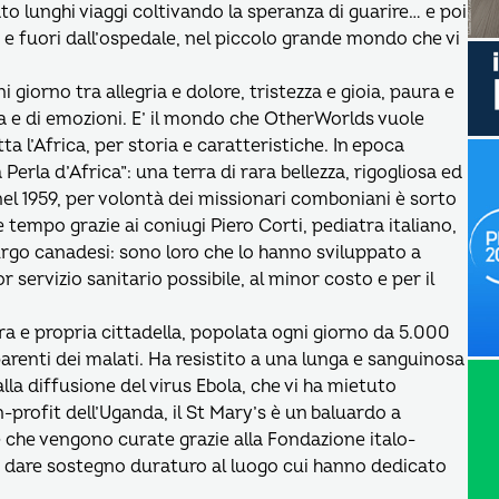
to lunghi viaggi coltivando la speranza di guarire… e poi
 fuori dall’ospedale, nel piccolo grande mondo che vi
iorno tra allegria e dolore, tristezza e gioia, paura e
 e di emozioni. E’ il mondo che OtherWorlds vuole
ta l’Africa, per storia e caratteristiche. In epoca
erla d’Africa”: una terra di rara bellezza, rigogliosa ed
nel 1959, per volontà dei missionari comboniani è sorto
tempo grazie ai coniugi Piero Corti, pediatra italiano,
urgo canadesi: sono loro che lo hanno sviluppato a
ior servizio sanitario possibile, al minor costo e per il
a e propria cittadella, popolata ogni giorno da 5.000
arenti dei malati. Ha resistito a una lunga e sanguinosa
lla diffusione del virus Ebola, che vi ha mietuto
profit dell’Uganda, il St Mary’s è un baluardo a
e che vengono curate grazie alla Fondazione italo-
r dare sostegno duraturo al luogo cui hanno dedicato