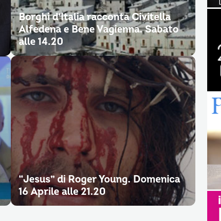
Borghi d’Italia racconta Civitella
Alfedena e Bene Vagienna. Sabato
alle 14.20
“Jesus” di Roger Young. Domenica
16 Aprile alle 21.20