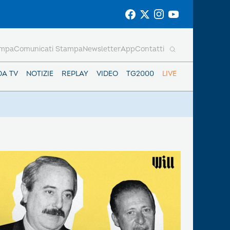
ampa
Comunicati Stampa
Newsletter
App
Contatti
DA TV
NOTIZIE
REPLAY
VIDEO
TG2000
LIVE