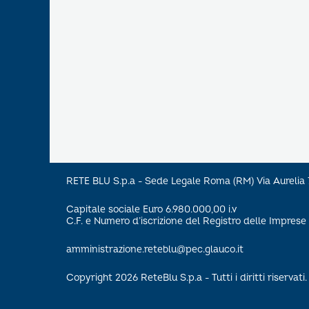
RETE BLU S.p.a - Sede Legale Roma (RM) Via Aureli
Capitale sociale Euro 6.980.000,00 i.v
C.F. e Numero d’iscrizione del Registro delle Impre
amministrazione.reteblu@pec.glauco.it
Copyright 2026 ReteBlu S.p.a - Tutti i diritti riservati.