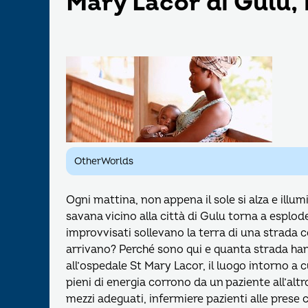
Mary Lacor di Gulu,
OtherWorlds
Ogni mattina, non appena il sole si alza e illumi
savana vicino alla città di Gulu torna a esploder
improvvisati sollevano la terra di una strada c
arrivano? Perché sono qui e quanta strada ha
all’ospedale St Mary Lacor, il luogo intorno a c
pieni di energia corrono da un paziente all’al
mezzi adeguati, infermiere pazienti alle prese c