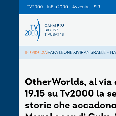
TV2000
InBlu2000
Avvenire
SIR
CANALE 28
SKY 157
TIVUSAT 18
PAPA LEONE XIV
IRAN
ISRAELE – H
IN EVIDENZA:
OtherWorlds, al via 
19.15 su Tv2000 la s
storie che accadono 