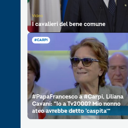
Video
I cavalieri del bene comune
#CARPI
#PapaFrancesco a #Carpi, Liliana
Cavani: “Io a Tv2000? Mio nonno
ateo avrebbe detto ‘caspita’”