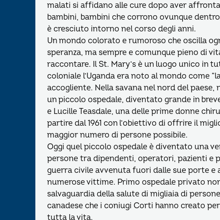
malati si affidano alle cure dopo aver affronta
bambini, bambini che corrono ovunque dentro e
è cresciuto intorno nel corso degli anni.
Un mondo colorato e rumoroso che oscilla ogni g
speranza, ma sempre e comunque pieno di vita
raccontare. Il St. Mary’s è un luogo unico in tut
coloniale l’Uganda era noto al mondo come “la P
accogliente. Nella savana nel nord del paese, 
un piccolo ospedale, diventato grande in breve 
e Lucille Teasdale, una delle prime donne chir
partire dal 1961 con l’obiettivo di offrire il migl
maggior numero di persone possibile.
Oggi quel piccolo ospedale è diventato una ver
persone tra dipendenti, operatori, pazienti e p
guerra civile avvenuta fuori dalle sue porte e a
numerose vittime. Primo ospedale privato non-
salvaguardia della salute di migliaia di person
canadese che i coniugi Corti hanno creato pe
tutta la vita.