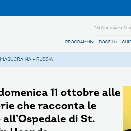
Chi Siamo
Area St
PROGRAMMI
DOCFILM
GUI
AMAS
UCRAINA – RUSSIA
domenica 11 ottobre alle
erie che racconta le
all’Ospedale di St.