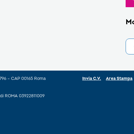
M
a 796 – CAP 00165 Roma
Invia C.V.
Area Stampa
se di ROMA 03922811009