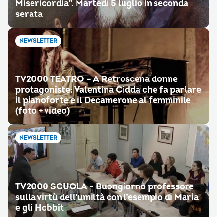
Misericordia”. Martedì 5 luglio in seconda
serata
NEWSLETTER
TV2000 TEATRO – A Retroscena donne
protagoniste: Valentina Cidda che fa parlare
il pianoforte e il Decamerone al femminile
(foto + video)
NEWSLETTER
TV2000 SCUOLA – Buongiorno professore
sulla virtù dell’umiltà con l’esempio di Maria
e gli Hobbit