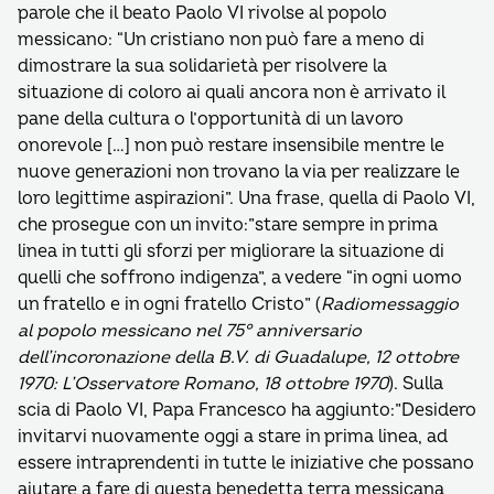
parole che il beato Paolo VI rivolse al popolo
messicano: “Un cristiano non può fare a meno di
dimostrare la sua solidarietà per risolvere la
situazione di coloro ai quali ancora non è arrivato il
pane della cultura o l’opportunità di un lavoro
onorevole […] non può restare insensibile mentre le
nuove generazioni non trovano la via per realizzare le
loro legittime aspirazioni”. Una frase, quella di Paolo VI,
che prosegue con un invito:”stare sempre in prima
linea in tutti gli sforzi per migliorare la situazione di
quelli che soffrono indigenza”, a vedere “in ogni uomo
un fratello e in ogni fratello Cristo” (
Radiomessaggio
al popolo messicano nel 75° anniversario
dell’incoronazione della B.V. di Guadalupe, 12 ottobre
1970: L’Osservatore Romano, 18 ottobre 1970
). Sulla
scia di Paolo VI, Papa Francesco ha aggiunto:”Desidero
invitarvi nuovamente oggi a stare in prima linea, ad
essere intraprendenti in tutte le iniziative che possano
aiutare a fare di questa benedetta terra messicana