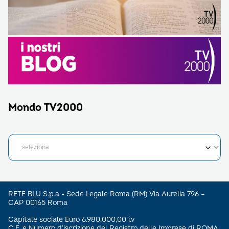
Mondo TV2000
RETE BLU S.p.a - Sede Legale Roma (RM) Via Aurelia 796 –
CAP 00165 Roma
Capitale sociale Euro 6.980.000,00 i.v
C.F. e Numero d’iscrizione del Registro delle Imprese di ROMA