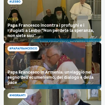
#LESBO
VIDEO
Papa Francesco incontra i profughi e i
rifugiati a Lesbo:”Non perdete la speranza,
non siete soli”
#PAPAFRANCESCO
Papa Francesco in Armenia: un viaggio nel
segno dell’ecumenismo, del dialogo e della
pace
#MIGRANTI