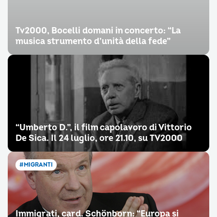
Tv2000, Bocelli domani in concerto: “La
musica strumento d’unità della fede”
“Umberto D.”, il film capolavoro di Vittorio
De Sica. Il 24 luglio, ore 21.10, su TV2000
#MIGRANTI
Immigrati, card. Schönborn: “Europa si