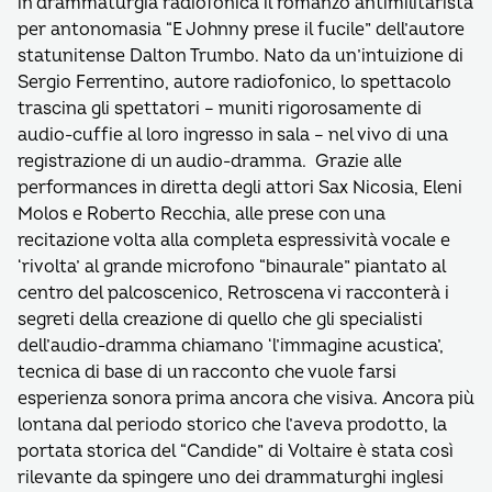
in drammaturgia radiofonica il romanzo antimilitarista
per antonomasia “E Johnny prese il fucile” dell’autore
statunitense Dalton Trumbo. Nato da un’intuizione di
Sergio Ferrentino, autore radiofonico, lo spettacolo
trascina gli spettatori – muniti rigorosamente di
audio-cuffie al loro ingresso in sala – nel vivo di una
registrazione di un audio-dramma. Grazie alle
performances in diretta degli attori Sax Nicosia, Eleni
Molos e Roberto Recchia, alle prese con una
recitazione volta alla completa espressività vocale e
‘rivolta’ al grande microfono “binaurale” piantato al
centro del palcoscenico, Retroscena vi racconterà i
segreti della creazione di quello che gli specialisti
dell’audio-dramma chiamano ‘l’immagine acustica’,
tecnica di base di un racconto che vuole farsi
esperienza sonora prima ancora che visiva. Ancora più
lontana dal periodo storico che l’aveva prodotto, la
portata storica del “Candide” di Voltaire è stata così
rilevante da spingere uno dei drammaturghi inglesi