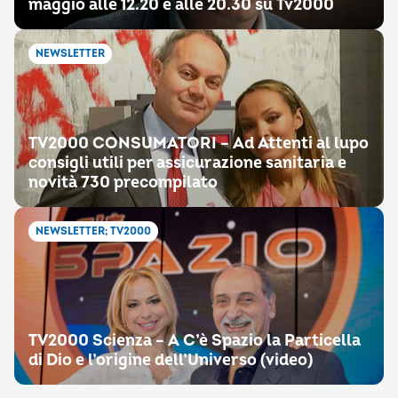
maggio alle 12.20 e alle 20.30 su Tv2000
NEWSLETTER
TV2000 CONSUMATORI – Ad Attenti al lupo
consigli utili per assicurazione sanitaria e
novità 730 precompilato
NEWSLETTER; TV2000
TV2000 Scienza – A C’è Spazio la Particella
di Dio e l’origine dell’Universo (video)