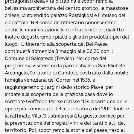
protagonisti della vita cittadina e scopriremo la
bellissima architettura del centro storico, le maestose
chiese, lo splendido palazzo Rospigliosi e il museo del
giocattolo. Nel corso dell’itinerario conosceremo
anche le manifestazioni, le confraternite e il dialetto.
Inoltre degusteremo i piatti e gli altri prodotti tipici del
luogo. L’itinerario alla scoperta del Bel Paese
continuerà domenica 8 maggio alle 06.20 con il
Comune di Salgareda (Treviso). Nel corso del
programma visiteremo la parrocchiale di San Michele
Arcangelo, l’oratorio di Candolè, costruito dalla nobile
famiglia veneziana dei Correr nel 1536, e
raggiungeremo gli argini dello storico Piave per
andare alla scoperta della graziosa casa dove lo
scrittore Goffredo Parise scrisse “I Sillabari”, una delle
opere più conosciute della letteratura del ‘900. Inoltre
la raffinata Villa Giustinian sarà la giusta cornice per
la presentazione dei pregiati vini e dei tanti piatti del
territorio. Poi, scopriremo la storia del paese, raso al