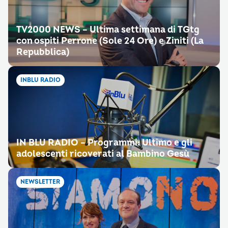
TV2000 NEWS – Ultima settimana di TGtg
con ospiti Perrone (Sole 24 Ore) e Ziniti (La
Repubblica)
INBLU RADIO
IN BLU RADIO – Programmi: Ultimo e gli
adolescenti ricoverati al Bambino Gesù
NEWSLETTER