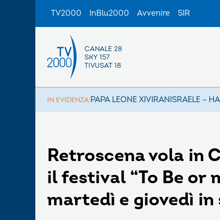
TV2000
InBlu2000
Avvenire
SIR
CANALE 28
SKY 157
TIVUSAT 18
PAPA LEONE XIV
IRAN
ISRAELE – H
IN EVIDENZA:
Retroscena vola in 
il festival “To Be or
martedì e giovedì in