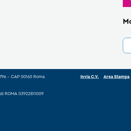
M
a 796 – CAP 00165 Roma
Invia C.V.
Area Stampa
se di ROMA 03922811009