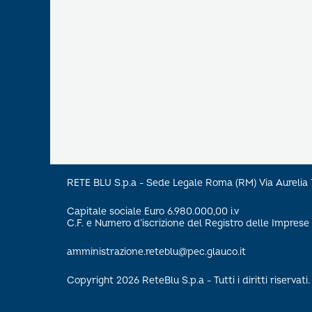
RETE BLU S.p.a - Sede Legale Roma (RM) Via Aureli
Capitale sociale Euro 6.980.000,00 i.v
C.F. e Numero d’iscrizione del Registro delle Impre
amministrazione.reteblu@pec.glauco.it
Copyright 2026 ReteBlu S.p.a - Tutti i diritti riservati.