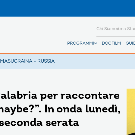
Chi Siamo
Area St
PROGRAMMI
DOCFILM
GUI
AMAS
UCRAINA – RUSSIA
Calabria per raccontare
 maybe?”. In onda lunedì,
 seconda serata