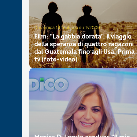
Domenica 14 febbraio su Tv2000
Film: “La gabbia dorata”, il viaggio
della speranza di quattro ragazzini
dal Guatemala fino agli Usa. Prima
tv (foto+video)