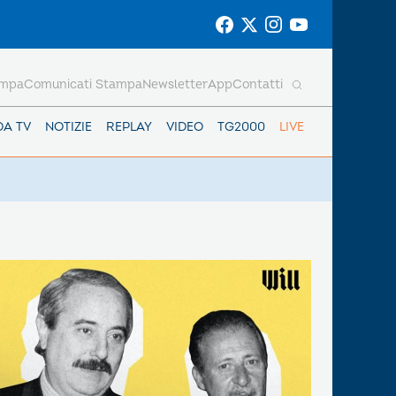
ampa
Comunicati Stampa
Newsletter
App
Contatti
DA TV
NOTIZIE
REPLAY
VIDEO
TG2000
LIVE