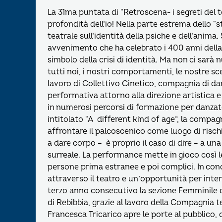
La 31ma puntata di “Retroscena- i segreti del 
profondità dell’io! Nella parte estrema dello “st
teatrale sull’identità della psiche e dell’anima.
avvenimento che ha celebrato i 400 anni della
simbolo della crisi di identità. Ma non ci sarà
tutti noi, i nostri comportamenti, le nostre sc
lavoro di Collettivo Cinetico, compagnia di d
performativa attorno alla direzione artistica
in numerosi percorsi di formazione per danzato
intitolato “A different kind of age”, la compa
affrontare il palcoscenico come luogo di rischi
a dare corpo – è proprio il caso di dire – a u
surreale. La performance mette in gioco così 
persone prima estranee e poi complici. In co
attraverso il teatro e un’opportunità per interr
terzo anno consecutivo la sezione Femminile d
di Rebibbia, grazie al lavoro della Compagnia t
Francesca Tricarico apre le porte al pubblico, 