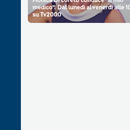
Monica Di Loreto conduce “Il mio
medico”. Dal lunedì al venerdì alle 1
su Tv2000