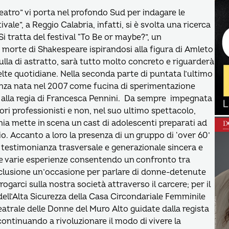
teatro” vi porta nel profondo Sud per indagare le
ivale”, a Reggio Calabria, infatti, si è svolta una ricerca
 Si tratta del festival “To Be or maybe?”, un
 morte di Shakespeare ispirandosi alla figura di Amleto
 nulla di astratto, sarà tutto molto concreto e riguarderà
elte quotidiane. Nella seconda parte di puntata l’ultimo
anza nata nel 2007 come fucina di sperimentazione
 e alla regia di Francesca Pennini. Da sempre impegnata
ri professionisti e non, nel suo ultimo spettacolo,
gnia mette in scena un cast di adolescenti preparati ad
o. Accanto a loro la presenza di un gruppo di ‘over 60’
na testimonianza trasversale e generazionale sincera e
le varie esperienze consentendo un confronto tra
nclusione un’occasione per parlare di donne-detenute
ogarci sulla nostra società attraverso il carcere; per il
ell’Alta Sicurezza della Casa Circondariale Femminile
eatrale delle Donne del Muro Alto guidate dalla regista
continuando a rivoluzionare il modo di vivere la