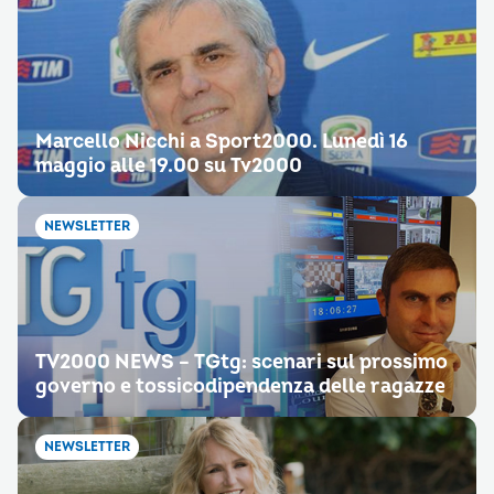
Marcello Nicchi a Sport2000. Lunedì 16
maggio alle 19.00 su Tv2000
NEWSLETTER
TV2000 NEWS – TGtg: scenari sul prossimo
governo e tossicodipendenza delle ragazze
NEWSLETTER