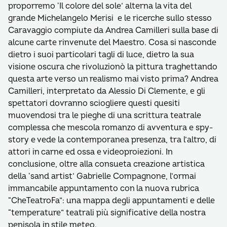
proporremo ‘Il colore del sole’ alterna la vita del
grande Michelangelo Merisi e le ricerche sullo stesso
Caravaggio compiute da Andrea Camilleri sulla base di
alcune carte rinvenute del Maestro. Cosa si nasconde
dietro i suoi particolari tagli di luce, dietro la sua
visione oscura che rivoluzionò la pittura traghettando
questa arte verso un realismo mai visto prima? Andrea
Camilleri, interpretato da Alessio Di Clemente, e gli
spettatori dovranno sciogliere questi quesiti
muovendosi tra le pieghe di una scrittura teatrale
complessa che mescola romanzo di avventura e spy-
story e vede la contemporanea presenza, tra l’altro, di
attori in carne ed ossa e videoproiezioni. In
conclusione, oltre alla consueta creazione artistica
della ‘sand artist’ Gabrielle Compagnone, l’ormai
immancabile appuntamento con la nuova rubrica
“CheTeatroFa”: una mappa degli appuntamenti e delle
“temperature” teatrali più significative della nostra
penisola in stile meteo.