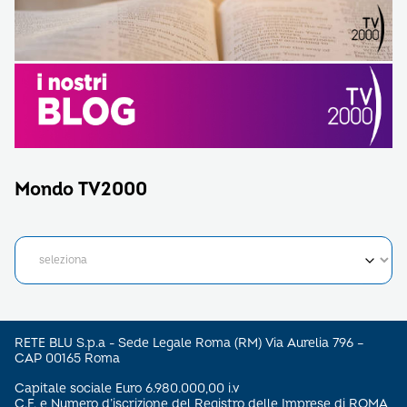
Mondo TV2000
RETE BLU S.p.a - Sede Legale Roma (RM) Via Aurelia 796 –
CAP 00165 Roma
Capitale sociale Euro 6.980.000,00 i.v
C.F. e Numero d’iscrizione del Registro delle Imprese di ROMA