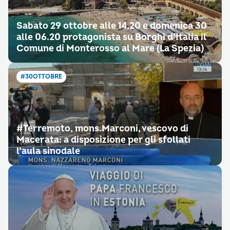
Sabato 29 ottobre alle 14.20 e domenica 30
alle 06.20 protagonista su Borghi d’Italia il
Comune di Monterosso al Mare (La Spezia)
#30OTTOBRE
#Terremoto, mons.Marconi, vescovo di
Macerata: a disposizione per gli sfollati
l’aula sinodale