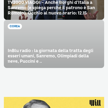
TV2000 VIAGGI – Anche Borghi d’Italia a
Sanremo (e spiega perché il patrono è San
Romolo). Occhio al nuovo orario: 12.15
COREA
InBlu radio : la giornata della tratta degli
esseri umani, Sanremo, Olimpiadi della
neve, Puccini e ..