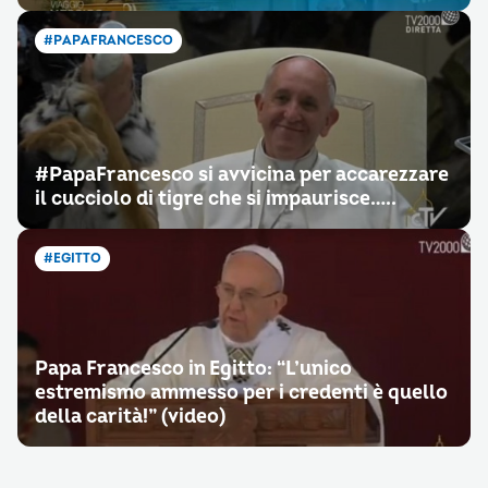
#PAPAFRANCESCO
‪#‎PapaFrancesco‬ si avvicina per accarezzare
il cucciolo di tigre che si impaurisce…..
#EGITTO
Papa Francesco in Egitto: “L’unico
estremismo ammesso per i credenti è quello
della carità!” (video)