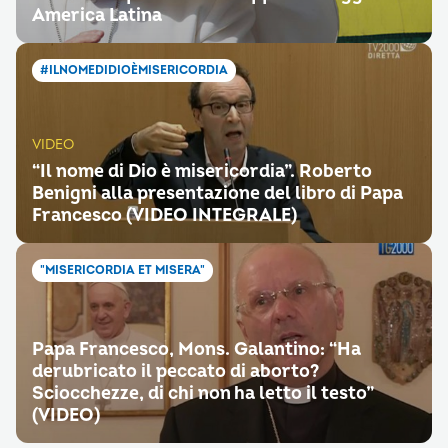
America Latina
#ILNOMEDIDIOÈMISERICORDIA
VIDEO
“Il nome di Dio è misericordia”. Roberto
Benigni alla presentazione del libro di Papa
Francesco (VIDEO INTEGRALE)
"MISERICORDIA ET MISERA"
Papa Francesco, Mons. Galantino: “Ha
derubricato il peccato di aborto?
Sciocchezze, di chi non ha letto il testo”
(VIDEO)