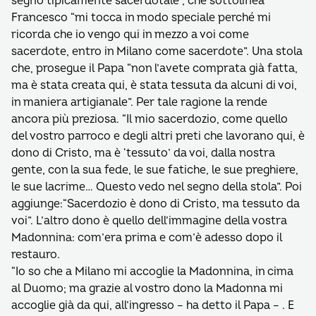
segno tipicamente sacerdotale”, che sottolinea
Francesco “mi tocca in modo speciale perché mi
ricorda che io vengo qui in mezzo a voi come
sacerdote, entro in Milano come sacerdote”. Una stola
che, prosegue il Papa “non l’avete comprata già fatta,
ma è stata creata qui, è stata tessuta da alcuni di voi,
in maniera artigianale”. Per tale ragione la rende
ancora più preziosa. “Il mio sacerdozio, come quello
del vostro parroco e degli altri preti che lavorano qui, è
dono di Cristo, ma è ‘tessuto’ da voi, dalla nostra
gente, con la sua fede, le sue fatiche, le sue preghiere,
le sue lacrime… Questo vedo nel segno della stola”. Poi
aggiunge:“Sacerdozio è dono di Cristo, ma tessuto da
voi”. L’altro dono è quello dell’immagine della vostra
Madonnina: com’era prima e com’è adesso dopo il
restauro.
“Io so che a Milano mi accoglie la Madonnina, in cima
al Duomo; ma grazie al vostro dono la Madonna mi
accoglie già da qui, all’ingresso – ha detto il Papa – . E