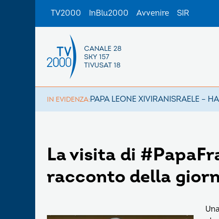
TV2000
InBlu2000
Avvenire
SIR
CANALE 28
SKY 157
TIVUSAT 18
PAPA LEONE XIV
IRAN
ISRAELE – H
IN EVIDENZA:
La visita di #PapaFr
racconto della giorn
Una