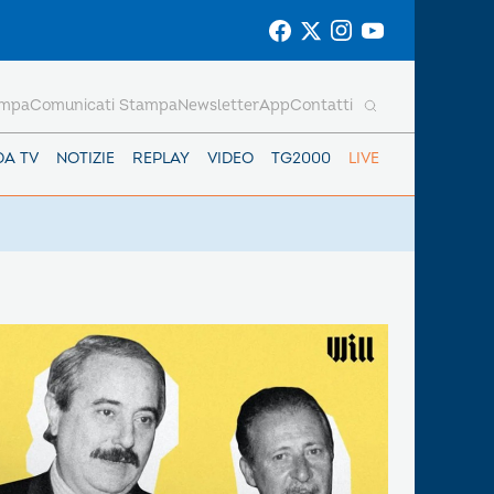
ampa
Comunicati Stampa
Newsletter
App
Contatti
DA TV
NOTIZIE
REPLAY
VIDEO
TG2000
LIVE