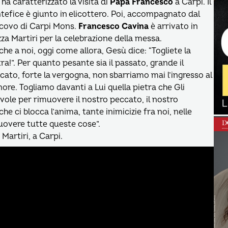
 ha caratterizzato la visita di
Papa Francesco
a Carpi. Il
tefice è giunto in elicottero. Poi, accompagnato dal
covo di Carpi Mons.
Francesco Cavina
è arrivato in
zza Martiri per la celebrazione della messa.
che a noi, oggi come allora, Gesù dice: “Togliete la
tra!”. Per quanto pesante sia il passato, grande il
cato, forte la vergogna, non sbarriamo mai l’ingresso al
nore. Togliamo davanti a Lui quella pietra che Gli
vole per rimuovere il nostro peccato, il nostro
e ci blocca l’anima, tante inimicizie fra noi, nelle
uovere tutte queste cose”.
 Martiri, a Carpi.