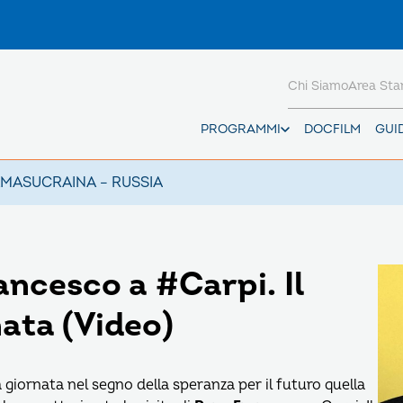
Chi Siamo
Area St
PROGRAMMI
DOCFILM
GUI
AMAS
UCRAINA – RUSSIA
ancesco a #Carpi. Il
ata (Video)
 giornata nel segno della speranza per il futuro quella