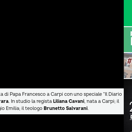
ta di Papa Francesco a Carpi con uno speciale “Il Diario
rara
. In studio la regista
Liliana Cavani
, nata a Carpi; il
gio Emilia; il teologo
Brunetto Salvarani
.