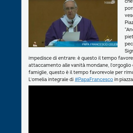
che
pon
ves
Pia
“An
pie
pec
Sig
impedisce di entrare: è questo il tempo favore
attaccamento alle vanità mondane, l’orgoglio ch
famiglie, questo è il tempo favorevole per rim
L’omelia integrale di
#
PapaFrancesco
in piazza