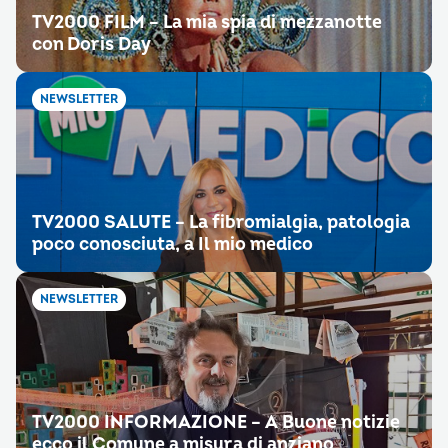
TV2000 FILM – La mia spia di mezzanotte
con Doris Day
NEWSLETTER
TV2000 SALUTE – La fibromialgia, patologia
poco conosciuta, a Il mio medico
NEWSLETTER
TV2000 INFORMAZIONE – A Buone notizie
ecco il Comune a misura di anziano