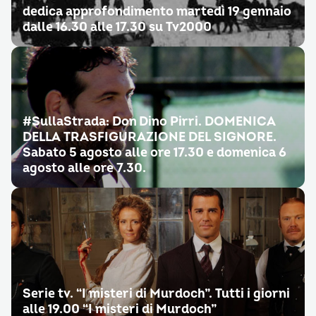
dedica approfondimento martedì 19 gennaio
dalle 16.30 alle 17.30 su Tv2000
#SullaStrada: Don Dino Pirri. DOMENICA
DELLA TRASFIGURAZIONE DEL SIGNORE.
Sabato 5 agosto alle ore 17.30 e domenica 6
agosto alle ore 7.30.
Serie tv. “I misteri di Murdoch”. Tutti i giorni
alle 19.00 “I misteri di Murdoch”