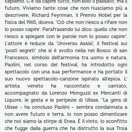
capiamo. C’è da capire tutto, non solo il passato, ma il
futuro. Viviamo tante cose che non riusciamo più a
descrivere. Richard Feynman, il Premio Nobel per la
fisica del 1965, diceva: ‘Ciò che non riesco a rifare non
lo posso capire’. Parafrasando lui dico: quello che non
riesco a spiegare con le parole non lo posso capire”.
L’attore è reduce da ‘Universo Assisi’, il festival sui
‘posti segreti’ che si è svolto nella nel Bosco di san
Francesco, simbolo dell’armonia tra uomo e natura.
Paolini, nel corso del festival, ha introdotto ogni
spettacolo con una sua performance e ha portato il
suo nuovo spettacolo-canzone ispirato all’epica. L’
artista veneto ha raccontato e cantato,
accompagnato da Lorenzo Monguzzi ex Mercanti di
Liquore, le gesta e le peripezie di Ulisse. “La gens di
Ulisse – ha concluso Paolini – sembra condannata a
non avere futuro e terra. Io non posso dimenticare
che noi siamo la stirpe di Enea. È il vinto, lo sconfitto
che fugge dalla guerra che ha distrutto la sua Troia