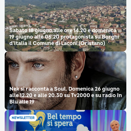
Sabato 18 giugno alle ore 14.20 e domenica
19 giugno alle 06.20 protagonista su Borghi
d’Italia il Comune di Laconi (Oristano)
Nek si racconta a Soul. Domenica 26 giugno
alle 12.20 e alle 20.30 su Tv2000 e su radio In
Blu alle 19
NEWSLETTER