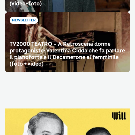
(video+foto)
NEWSLETTER
TV2000 TEATRO – A Retroscena donne
protagoniste: Valentina Cidda che fa parlare
il pianoforte e il Decamerone al femminile
(foto + video)