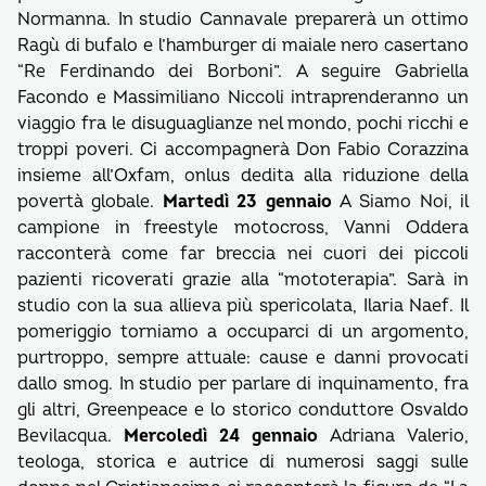
Normanna. In studio Cannavale preparerà un ottimo
Ragù di bufalo e l’hamburger di maiale nero casertano
“Re Ferdinando dei Borboni”. A seguire Gabriella
Facondo e Massimiliano Niccoli intraprenderanno un
viaggio fra le disuguaglianze nel mondo, pochi ricchi e
troppi poveri. Ci accompagnerà Don Fabio Corazzina
insieme all’Oxfam, onlus dedita alla riduzione della
povertà globale.
Martedì 23 gennaio
A Siamo Noi, il
campione in freestyle motocross, Vanni Oddera
racconterà come far breccia nei cuori dei piccoli
pazienti ricoverati grazie alla “mototerapia”. Sarà in
studio con la sua allieva più spericolata, Ilaria Naef. Il
pomeriggio torniamo a occuparci di un argomento,
purtroppo, sempre attuale: cause e danni provocati
dallo smog. In studio per parlare di inquinamento, fra
gli altri, Greenpeace e lo storico conduttore Osvaldo
Bevilacqua.
Mercoledì 24 gennaio
Adriana Valerio,
teologa, storica e autrice di numerosi saggi sulle