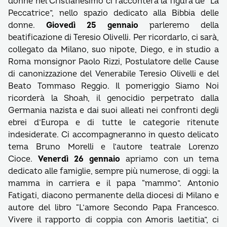
donne nel Cristianesimo ci racconterà la figura de “La
Peccatrice”, nello spazio dedicato alla Bibbia delle
donne.
Giovedì 25 gennaio
parleremo della
beatificazione di Teresio Olivelli. Per ricordarlo, ci sarà,
collegato da Milano, suo nipote, Diego, e in studio a
Roma monsignor Paolo Rizzi, Postulatore delle Cause
di canonizzazione del Venerabile Teresio Olivelli e del
Beato Tommaso Reggio. Il pomeriggio Siamo Noi
ricorderà la Shoah, il genocidio perpetrato dalla
Germania nazista e dai suoi alleati nei confronti degli
ebrei d’Europa e di tutte le categorie ritenute
indesiderate. Ci accompagneranno in questo delicato
tema Bruno Morelli e l’autore teatrale Lorenzo
Cioce.
Venerdì 26 gennaio
apriamo con un tema
dedicato alle famiglie, sempre più numerose, di oggi: la
mamma in carriera e il papa “mammo”. Antonio
Fatigati, diacono permanente della diocesi di Milano e
autore del libro “L’amore Secondo Papa Francesco.
Vivere il rapporto di coppia con Amoris laetitia”, ci