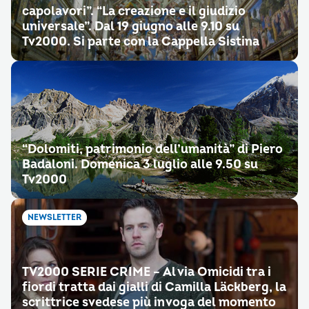
capolavori”. “La creazione e il giudizio
universale”. Dal 19 giugno alle 9.10 su
Tv2000. Si parte con la Cappella Sistina
“Dolomiti, patrimonio dell’umanità” di Piero
Badaloni. Domenica 3 luglio alle 9.50 su
Tv2000
NEWSLETTER
TV2000 SERIE CRIME – Al via Omicidi tra i
fiordi tratta dai gialli di Camilla Läckberg, la
scrittrice svedese più in voga del momento