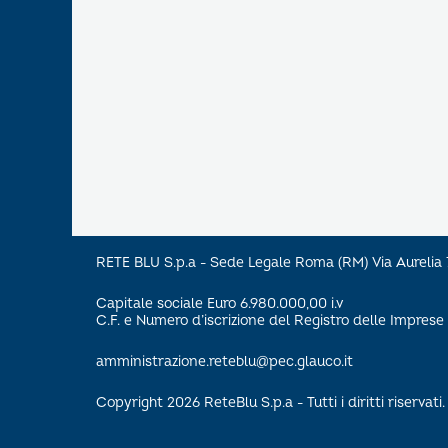
RETE BLU S.p.a - Sede Legale Roma (RM) Via Aureli
Capitale sociale Euro 6.980.000,00 i.v
C.F. e Numero d’iscrizione del Registro delle Impre
amministrazione.reteblu@pec.glauco.it
Copyright 2026 ReteBlu S.p.a - Tutti i diritti riservati.