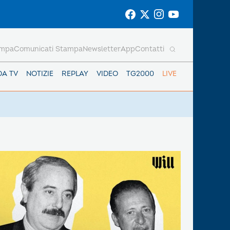
ampa
Comunicati Stampa
Newsletter
App
Contatti
DA TV
NOTIZIE
REPLAY
VIDEO
TG2000
LIVE