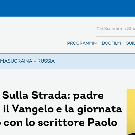
Chi Siamo
Area St
PROGRAMMI
DOCFILM
GUI
AMAS
UCRAINA – RUSSIA
Sulla Strada: padre
il Vangelo e la giornata
 con lo scrittore Paolo