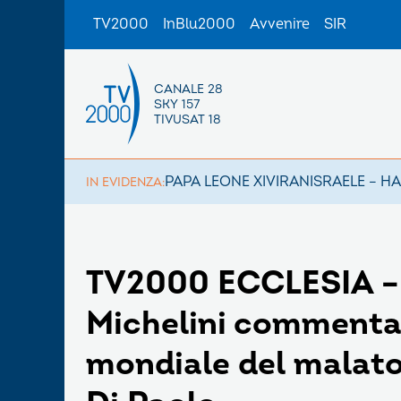
TV2000
InBlu2000
Avvenire
SIR
CANALE 28
SKY 157
TIVUSAT 18
PAPA LEONE XIV
IRAN
ISRAELE – H
IN EVIDENZA:
TV2000 ECCLESIA – 
Michelini commenta 
mondiale del malato