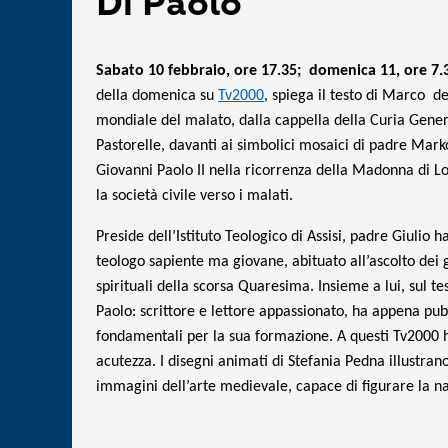
Di Paolo
Sabato 10 febbraio, ore 17.35; domenica 11, ore 7
della domenica su
Tv2000
, spiega il testo di Marco 
mondiale del malato, dalla cappella della Curia Gener
Pastorelle, davanti ai simbolici mosaici di padre Mar
Giovanni Paolo II nella ricorrenza della Madonna di Lo
la società civile verso i malati.
Preside dell’Istituto Teologico di Assisi, padre Giulio 
teologo sapiente ma giovane, abituato all’ascolto dei 
spirituali della scorsa Quaresima. I
nsieme a lui, sul t
Paolo: scrittore e lettore appassionato, ha appena pu
fondamentali per la sua formazione. A questi Tv2000 ha 
acutezza.
I disegni animati di Stefania Pedna illustrano 
immagini dell’arte medievale, capace di figurare la na