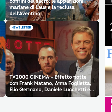
.
confini del sacro: le apparizioni
mariane di Laus e la reclusa
dell’Aventino
NEWSLETTER
TV2000 CINEMA – Effetto notte
con Frank Matano, Anna Foglietta,
Elio Germano, Daniele Lucchetti e…