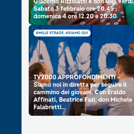
Giacomo Rizzolatti e don Gigi Verdi
Sabato 3 febbraio ore 20,45 ;
domenica 4 ore 12.20 e 20.30
#MILLE STRADE. #SIAMO QUI
TV2000 APPROFONDIMENTI –
Siamo noi in diretta per seguire il
cammino dei giovani. Con Eraldo
Affinati, Beatrice Fazi, don Michele
Falabretti…