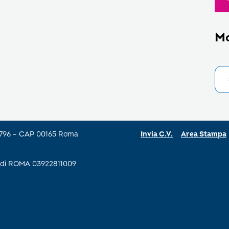
M
a 796 – CAP 00165 Roma
Invia C.V.
Area Stampa
se di ROMA 03922811009