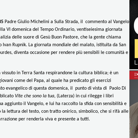
.35
Padre Giulio Michelini a Sulla Strada, il commento al Vangelo
della VI domenica del Tempo Ordinario, ventiseiesima
giornata
alizia delle suore di Gesù Buon Pastore, che la gente chiama
ko Ivan Rupnik.
La giornata mondiale del malato, istituita da San
urdes, diventa occasione per rendere più sensibili le comunità e
ha vissuto in Terra Santa respirandone la cultura biblica; è un
giovani come del Papa, al quale ha predicato gli esercizi
esto evangelico di questa domenica, il punto di vista di Paolo Di
bblicato
Vite che sono la tua
, (Laterza) in cui rilegge i libri
aggiunto il Vangelo, e lui ha raccolto la sfida con sensibilità e
la lettura del testo, con tratto onirico, simbolico, che si rifà alle
rrazione per renderla viva e presente a tutti.