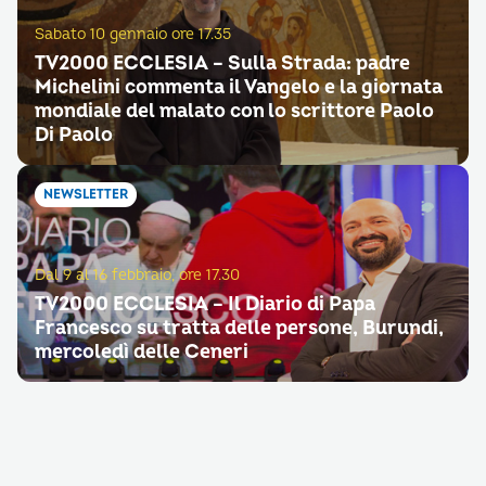
Sabato 10 gennaio ore 17.35
TV2000 ECCLESIA – Sulla Strada: padre
Michelini commenta il Vangelo e la giornata
mondiale del malato con lo scrittore Paolo
Di Paolo
NEWSLETTER
Dal 9 al 16 febbraio, ore 17.30
TV2000 ECCLESIA – Il Diario di Papa
Francesco su tratta delle persone, Burundi,
mercoledì delle Ceneri