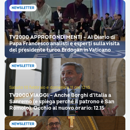
NEWSLETTER
TV2000 APPROFONDIMENTI – Al Diario di
Papa Francesco analisti e esperti sulla visita
del presidente turco Erdogan in Vaticano
NEWSLETTER
Sabato 10 febbraio e domenica 11 ore 12.15
TV2000 VIAGGI – Anche Borghi d’Italia a
Sanremo (e spiega perché il patrono è San
Romolo). Occhio al nuovo orario: 12.15
NEWSLETTER