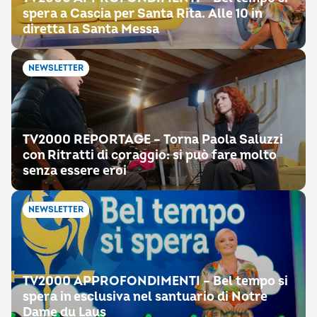
spera a Cascia per Santa Rita. Alle 10 in
diretta la Santa Messa
NEWSLETTER
TV2000 REPORTAGE – Torna Paola Saluzzi
con Ritratti di coraggio: si può fare molto
senza essere eroi
NEWSLETTER
TV2000 APPROFONDIMENTI – Bel tempo si
spera in esclusiva nel santuario di Notre
Dame du Laus