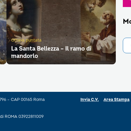
M
Ottava puntata
La Santa Bellezza – Il ramo di
mandorlo
a 796 – CAP 00165 Roma
Invia C.V.
Area Stampa
se di ROMA 03922811009