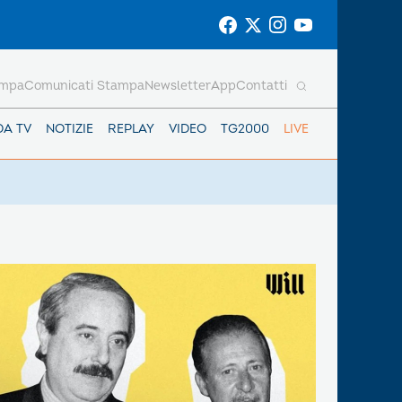
ampa
Comunicati Stampa
Newsletter
App
Contatti
DA TV
NOTIZIE
REPLAY
VIDEO
TG2000
LIVE