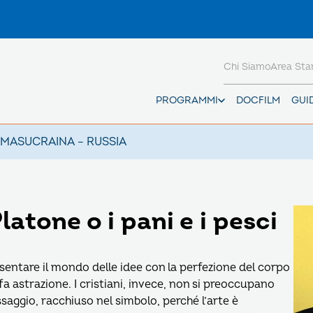
Chi Siamo
Area St
PROGRAMMI
DOCFILM
GUI
AMAS
UCRAINA – RUSSIA
latone o i pani e i pesci
resentare il mondo delle idee con la perfezione del corpo
i fa astrazione. I cristiani, invece, non si preoccupano
saggio, racchiuso nel simbolo, perché l’arte è