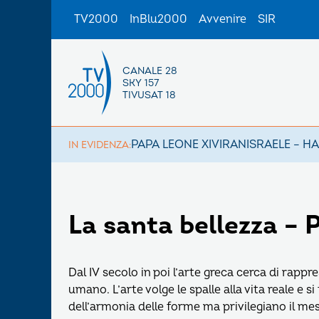
TV2000
InBlu2000
Avvenire
SIR
CANALE 28
SKY 157
TIVUSAT 18
PAPA LEONE XIV
IRAN
ISRAELE – H
IN EVIDENZA:
La santa bellezza – P
Dal IV secolo in poi l’arte greca cerca di rapp
umano. L’arte volge le spalle alla vita reale e s
dell’armonia delle forme ma privilegiano il mes