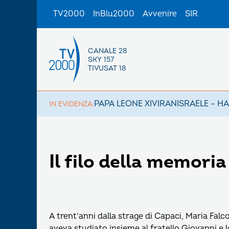
TV2000
InBlu2000
Avvenire
SIR
CANALE 28
SKY 157
TIVUSAT 18
PAPA LEONE XIV
IRAN
ISRAELE – H
IN EVIDENZA:
Il filo della memoria
A trent’anni dalla strage di Capaci, Maria Falc
aveva studiato insieme al fratello Giovanni e 