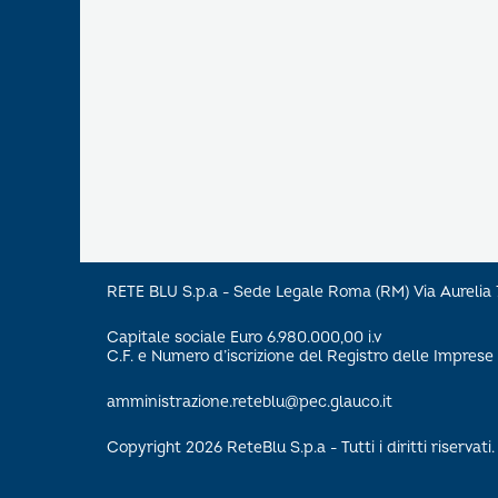
RETE BLU S.p.a - Sede Legale Roma (RM) Via Aureli
Capitale sociale Euro 6.980.000,00 i.v
C.F. e Numero d’iscrizione del Registro delle Impre
amministrazione.reteblu@pec.glauco.it
Copyright 2026 ReteBlu S.p.a - Tutti i diritti riservati.