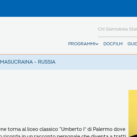
Chi Siamo
Area St
PROGRAMMI
DOCFILM
GUI
AMAS
UCRAINA – RUSSIA
one torna al liceo classico “Umberto I” di Palermo dove
lo ricorda in un racconto personale che diventa a tratti