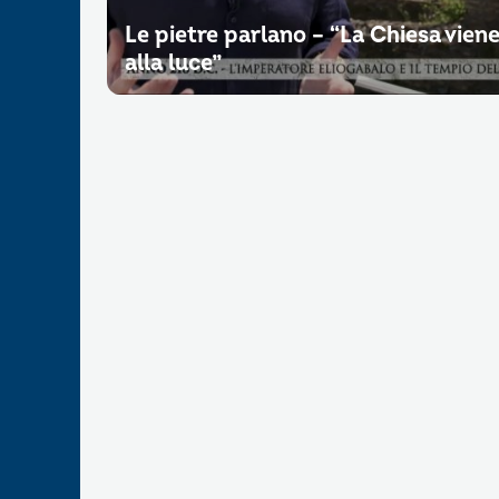
Le pietre parlano – “La Chiesa vien
alla luce”