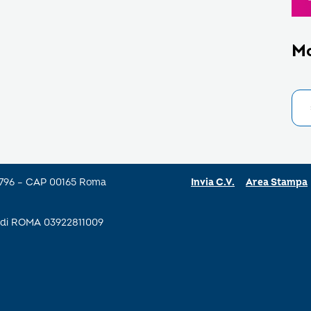
M
a 796 – CAP 00165 Roma
Invia C.V.
Area Stampa
se di ROMA 03922811009