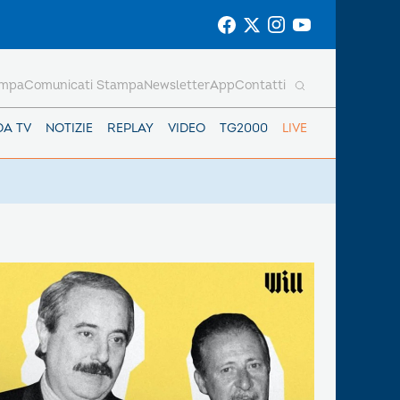
ampa
Comunicati Stampa
Newsletter
App
Contatti
DA TV
NOTIZIE
REPLAY
VIDEO
TG2000
LIVE