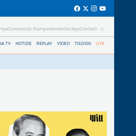
ampa
Comunicati Stampa
Newsletter
App
Contatti
DA TV
NOTIZIE
REPLAY
VIDEO
TG2000
LIVE