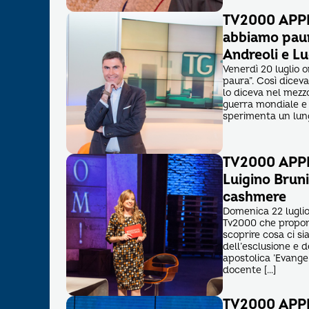
TV2000 APPR
abbiamo paur
Andreoli e L
Venerdì 20 luglio o
paura”. Così dicev
lo diceva nel mezz
guerra mondiale e 
sperimenta un lung
TV2000 APPR
Luigino Bruni
cashmere
Domenica 22 luglio
Tv2000 che propone
scoprire cosa ci si
dell’esclusione e 
apostolica ’Evange
docente […]
TV2000 APPR