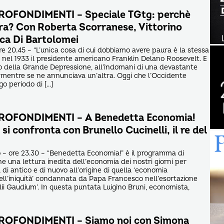
OFONDIMENTI – Speciale TGtg: perchè
a? Con Roberta Scorranese, Vittorino
uca Di Bartolomei
re 20.45 – “L’unica cosa di cui dobbiamo avere paura è la stessa
a nel 1933 il presidente americano Franklin Delano Roosevelt. E
o della Grande Depressione, all’indomani di una devastante
mentre se ne annunciava un’altra. Oggi che l’Occidente
o periodo di […]
OFONDIMENTI – A Benedetta Economia!
 si confronta con Brunello Cucinelli, il re del
 – ore 23.30 – “Benedetta Economia!” è il programma di
 una lettura inedita dell’economia dei nostri giorni per
a di antico e di nuovo all’origine di quella ‘economia
dell’iniquità’ condannata da Papa Francesco nell’esortazione
lii Gaudium’. In questa puntata Luigino Bruni, economista,
OFONDIMENTI – Siamo noi con Simona