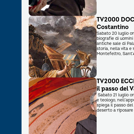
TV2000 DOC –
Costantino
Sabato 20 luglio or
biografie di uomini 
antiche sale di Pal
storia, nella vita 
Montefeltro, Sant’
TV2000 ECCLE
il passo del 
Sabato 21 luglio or
e teologo, nell’ap
spiega il passo del
deserto a riposare