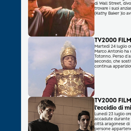
di Wall Street, div
trovare i suoi anzi
(Kathy Baker )lo a
TV2000 FILM 
Martedì 24 luglio 
Marco Antonio ha u
Totonno. Perso d’am
secondo, che sosti
continua apparizio
TV2000 FILM 
l’eccidio di m
Lunedì 23 luglio or
accadute durante i 
città aragonese di 
persone appartenen