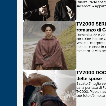
Guerra Civile spag
sacerdoti – appart
TV2000 SERIE
romanzo di C
Domenica 22 e 29 l
scrittrice inglese
White e interpret
manda in onda in 
romanzo, la vita del
TV2000 DOC –
delle spose
Sabato 21 luglio se
della puntata di Fo
Tv2000. Pipolo nas
sue foto c’è molto 