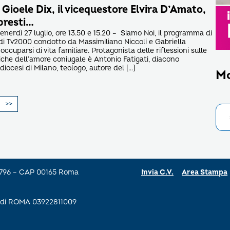
 Gioele Dix, il vicequestore Elvira D’Amato,
resti…
venerdì 27 luglio, ore 13.50 e 15.20 – Siamo Noi, il programma di
i Tv2000 condotto da Massimiliano Niccoli e Gabriella
occuparsi di vita familiare. Protagonista delle riflessioni sulle
tiche dell’amore coniugale è Antonio Fatigati, diacono
iocesi di Milano, teologo, autore del […]
M
a 796 – CAP 00165 Roma
Invia C.V.
Area Stampa
se di ROMA 03922811009