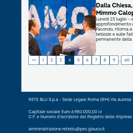
Dalla Chiesa,
Mimmo Calop
Lunedì 23 luglio – 
approfondimento d
Facondo, ritorna a 
bellezze e sulle fa
permanente della d
Paginazione
1
2
3
4
5
6
7
8
9
…
60
degli
articoli
RETE BLU S.p.a - Sede Legale Roma (RM) Via Aureli
Capitale sociale Euro 6.980.000,00 i.v
C.F. e Numero d’iscrizione del Registro delle Impre
amministrazione.reteblu@pec.glauco.it