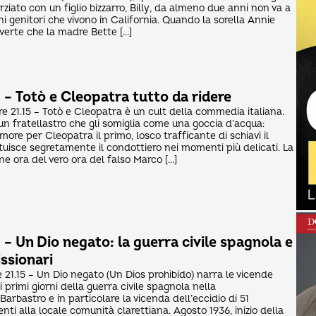
orziato con un figlio bizzarro, Billy, da almeno due anni non va a
ani genitori che vivono in California. Quando la sorella Annie
vverte che la madre Bette […]
– Totò e Cleopatra tutto da ridere
ore 21.15 – Totò e Cleopatra è un cult della commedia italiana.
n fratellastro che gli somiglia come una goccia d’acqua:
ore per Cleopatra il primo, losco trafficante di schiavi il
tuisce segretamente il condottiero nei momenti più delicati. La
ne ora del vero ora del falso Marco […]
– Un Dio negato: la guerra civile spagnola e
issionari
e 21.15 – Un Dio negato (Un Dios prohibido) narra le vicende
primi giorni della guerra civile spagnola nella
Barbastro e in particolare la vicenda dell’eccidio di 51
ti alla locale comunità clarettiana. Agosto 1936, inizio della