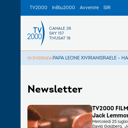
TV2000
InBlu2000
Avvenire
SIR
CANALE 28
SKY 157
TIVUSAT 18
PAPA LEONE XIV
IRAN
ISRAELE – H
IN EVIDENZA:
Newsletter
TV2000 FILM 
Jack Lemmo
Mercoledì 25 luglio
David Goldberg. J