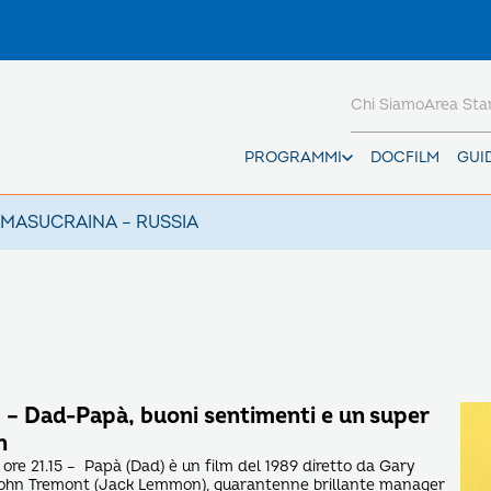
Chi Siamo
Area St
PROGRAMMI
DOCFILM
GUI
AMAS
UCRAINA – RUSSIA
– Dad-Papà, buoni sentimenti e un super
n
 ore 21.15 – Papà (Dad) è un film del 1989 diretto da Gary
ohn Tremont (Jack Lemmon), quarantenne brillante manager