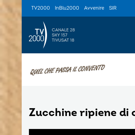
TV2000
InBlu2000
Avvenire
SIR
CANALE 28
SKY 157
TIVUSAT 18
Zucchine ripiene di