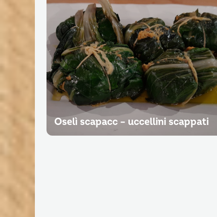
Oselì scapacc – uccellini scappati