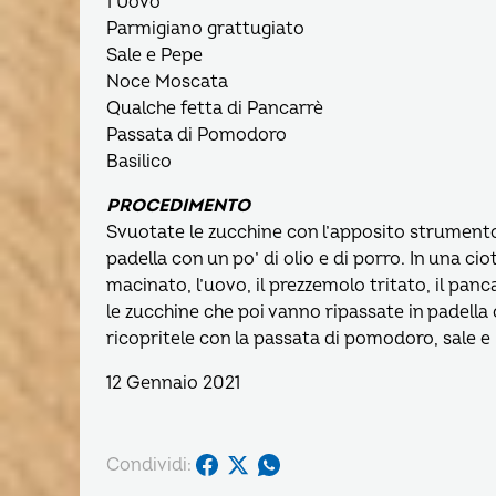
1 Uovo
Parmigiano grattugiato
Sale e Pepe
Noce Moscata
Qualche fetta di Pancarrè
Passata di Pomodoro
Basilico
PROCEDIMENTO
Svuotate le zucchine con l’apposito strumento,
padella con un po’ di olio e di porro. In una ci
macinato, l’uovo, il prezzemolo tritato, il panc
le zucchine che poi vanno ripassate in padella c
ricopritele con la passata di pomodoro, sale e 
12 Gennaio 2021
Condividi: