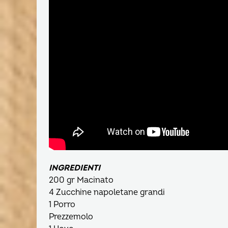
INGREDIENTI
200 gr Macinato
4 Zucchine napoletane grandi
1 Porro
Prezzemolo