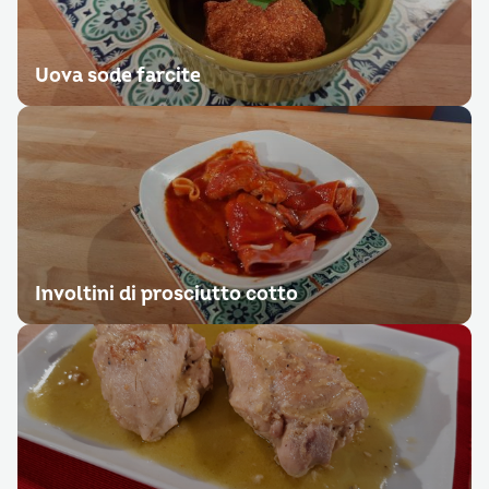
Uova sode farcite
Involtini di prosciutto cotto