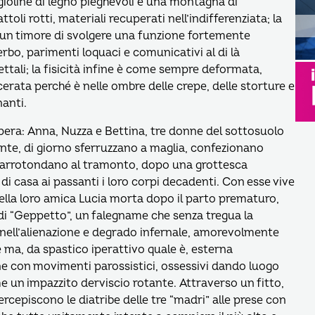
gioline di legno pieghevoli e una montagna di
toli rotti, materiali recuperati nell’indifferenziata; la
cun timore di svolgere una funzione fortemente
erbo, parimenti loquaci e comunicativi al di là
ttali; la fisicità infine è come sempre deformata,
erata perché è nelle ombre delle crepe, delle storture e
anti.
opera: Anna, Nuzza e Bettina, tre donne del sottosuolo
ente, di giorno sferruzzano a maglia, confezionano
he arrotondano al tramonto, dopo una grottesca
i casa ai passanti i loro corpi decadenti. Con esse vive
ella loro amica Lucia morta dopo il parto prematuro,
 di “Geppetto”, un falegname che senza tregua la
nell’alienazione e degrado infernale, amorevolmente
ma, da spastico iperattivo quale è, esterna
 con movimenti parossistici, ossessivi dando luogo
 un impazzito derviscio rotante. Attraverso un fitto,
rcepiscono le diatribe delle tre “madri” alle prese con