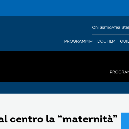
Chi Siamo
Area St
PROGRAMMI
DOCFILM
GUI
PROGRA
l centro la “maternità”