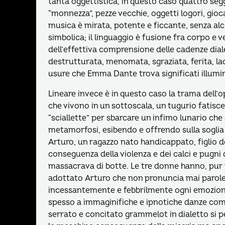
tanta oggettistica, in questo caso quattro seg
“monnezza”, pezze vecchie, oggetti logori, giocat
musica è mirata, potente e ficcante, senza al
simbolica; il linguaggio è fusione fra corpo e v
dell’effettiva comprensione delle cadenze diale
destrutturata, menomata, sgraziata, ferita, lac
usure che Emma Dante trova significati illumin
Lineare invece è in questo caso la trama dell’
che vivono in un sottoscala, un tugurio fatisc
“sciallette” per sbarcare un infimo lunario c
metamorfosi, esibendo e offrendo sulla soglia d
Arturo, un ragazzo nato handicappato, figlio d
conseguenza della violenza e dei calci e pugni
massacrava di botte. Le tre donne hanno, pur 
adottato Arturo che non pronuncia mai parole 
incessantemente e febbrilmente ogni emozione
spesso a immaginifiche e ipnotiche danze come
serrato e concitato grammelot in dialetto si pe