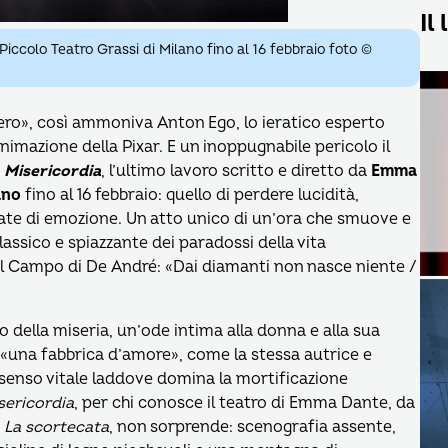
Il
ccolo Teatro Grassi di Milano fino al 16 febbraio foto ©
vvero», così ammoniva Anton Ego, lo ieratico esperto
animazione della Pixar. E un inoppugnabile pericolo il
i
Misericordia
, l’ultimo lavoro scritto e diretto da
Emma
ano
fino al 16 febbraio: quello di perdere lucidità,
date di emozione. Un atto unico di un’ora che smuove e
assico e spiazzante dei paradossi della vita
del Campo di De André: «Dai diamanti non nasce niente /
io della miseria, un’ode intima alla donna e alla sua
, «una fabbrica d’amore», come la stessa autrice e
 senso vitale laddove domina la mortificazione
sericordia
, per chi conosce il teatro di Emma Dante, da
a
La scortecata
, non sorprende: scenografia assente,