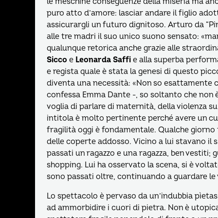
le meschine conseguenze della miseria ma anch
puro atto d’amore: lasciar andare il figlio adott
assicurargli un futuro dignitoso. Arturo da “Pi
alle tre madri il suo unico suono sensato: «m
qualunque retorica anche grazie alle straordina
Sicco
e
Leonarda Saffi
e alla superba perfor
e regista quale è stata la genesi di questo pi
diventa una necessità: «Non so esattamente co
confessa Emma Dante -, so soltanto che non è
voglia di parlare di maternità, della violenza s
intitola è molto pertinente perché avere un cu
fragilità oggi è fondamentale. Qualche giorno 
delle coperte addosso. Vicino a lui stavano il 
passati un ragazzo e una ragazza, ben vestiti; 
shopping. Lui ha osservato la scena, si è voltato
sono passati oltre, continuando a guardare le
Lo spettacolo è pervaso da un’indubbia pìetas
ad ammorbidire i cuori di pietra. Non è utopic