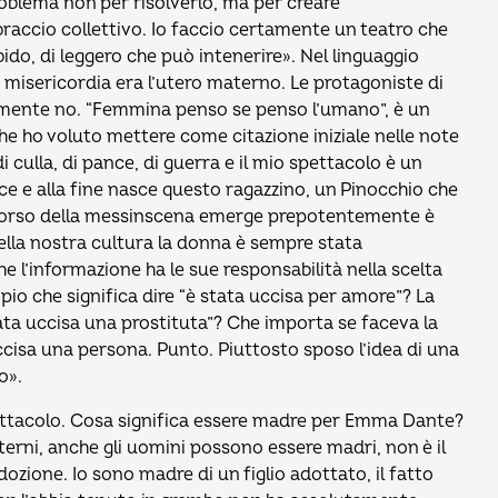
oblema non per risolverlo, ma per creare
braccio collettivo. Io faccio certamente un teatro che
do, di leggero che può intenerire». Nel linguaggio
lla misericordia era l’utero materno. Le protagoniste di
amente no. “Femmina penso se penso l’umano”, è un
che ho voluto mettere come citazione iniziale nelle note
i culla, di pance, di guerra e il mio spettacolo è un
trice e alla fine nasce questo ragazzino, un Pinocchio che
 corso della messinscena emerge prepotentemente è
Nella nostra cultura la donna è sempre stata
 l’informazione ha le sue responsabilità nella scelta
mpio che significa dire “è stata uccisa per amore”? La
ata uccisa una prostituta”? Che importa se faceva la
 uccisa una persona. Punto. Piuttosto sposo l’idea di una
o».
pettacolo. Cosa significa essere madre per Emma Dante?
terni, anche gli uomini possono essere madri, non è il
ozione. Io sono madre di un figlio adottato, il fatto