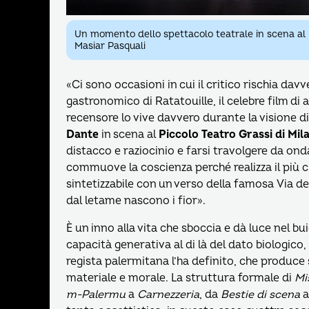
Un momento dello spettacolo teatrale in scena al Pi
Masiar Pasquali
«Ci sono occasioni in cui il critico rischia da
gastronomico di Ratatouille, il celebre film di 
recensore lo vive davvero durante la visione d
Dante
in scena al
Piccolo Teatro Grassi di Mil
distacco e raziocinio e farsi travolgere da on
commuove la coscienza perché realizza il più cl
sintetizzabile con un verso della famosa Via 
dal letame nascono i fior».
È un inno alla vita che sboccia e dà luce nel bu
capacità generativa al di là del dato biologico
regista palermitana l’ha definito, che produce
materiale e morale. La struttura formale di
Mi
m-Palermu
a
Carnezzeria
, da
Bestie di scena