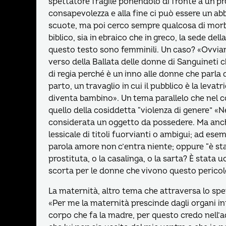
spettatore fragile ponendolo di fronte a un pr
consapevolezza e alla fine ci può essere un ab
scuote, ma poi cerco sempre qualcosa di morbi
biblico, sia in ebraico che in greco, la sede de
questo testo sono femminili. Un caso? «Ovvi
verso della Ballata delle donne di Sanguineti 
di regia perché è un inno alle donne che parla d
parto, un travaglio in cui il pubblico è la leva
diventa bambino». Un tema parallelo che nel
quello della cosiddetta “violenza di genere” «
considerata un oggetto da possedere. Ma anche
lessicale di titoli fuorvianti o ambigui; ad ese
parola amore non c’entra niente; oppure “è st
prostituta, o la casalinga, o la sarta? È stata
scorta per le donne che vivono questo pericol
La maternità, altro tema che attraversa lo s
«Per me la maternità prescinde dagli organi in
corpo che fa la madre, per questo credo nell’ad