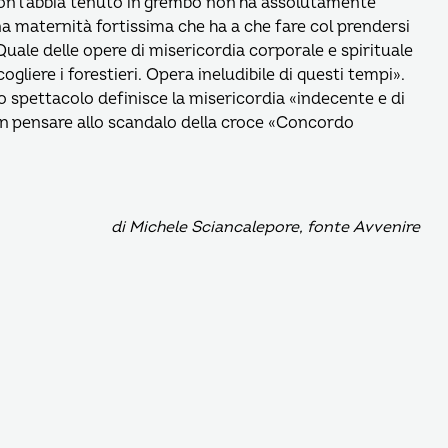
 non l’abbia tenuto in grembo non ha assolutamente
na maternità fortissima che ha a che fare col prendersi
uale delle opere di misericordia corporale e spirituale
ere i forestieri. Opera ineludibile di questi tempi».
lo spettacolo definisce la misericordia «indecente e di
on pensare allo scandalo della croce «Concordo
di Michele Sciancalepore, fonte Avvenire