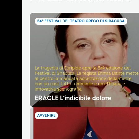
54° FESTIVAL DEL TEATRO GRECO DI SIRACUSA
La tragedia di Euripide apre la 54ª edizione del
Festival di Siracusa. La regista Emma Dante mette
al centro la mancata accettazione della morte,
con un cast tutto femminile e un'efficace e
innovativa scenografia
ERACLE L’indicibile dolore
AVVENIRE