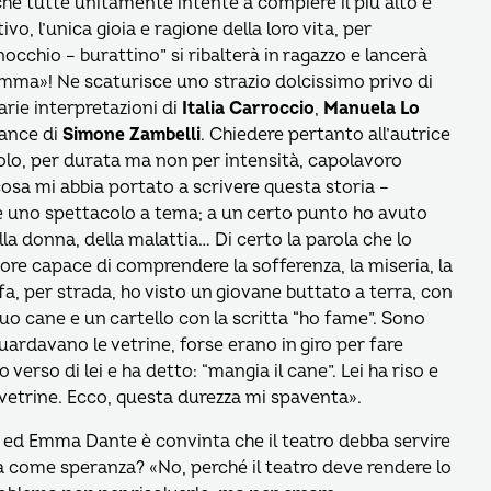
e tutte unitamente intente a compiere il più alto e
ivo, l’unica gioia e ragione della loro vita, per
nocchio – burattino” si ribalterà in ragazzo e lancerà
amma»! Ne scaturisce uno strazio dolcissimo privo di
rie interpretazioni di
Italia Carroccio
,
Manuela Lo
mance di
Simone Zambelli
. Chiedere pertanto all’autrice
ccolo, per durata ma non per intensità, capolavoro
sa mi abbia portato a scrivere questa storia –
 uno spettacolo a tema; a un certo punto ho avuto
ulla donna, della malattia… Di certo la parola che lo
ore capace di comprendere la sofferenza, la miseria, la
fa, per strada, ho visto un giovane buttato a terra, con
suo cane e un cartello con la scritta “ho fame”. Sono
guardavano le vetrine, forse erano in giro per fare
 verso di lei e ha detto: “mangia il cane”. Lei ha riso e
 vetrine. Ecco, questa durezza mi spaventa».
 ed Emma Dante è convinta che il teatro debba servire
a come speranza? «No, perché il teatro deve rendere lo