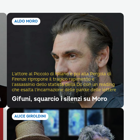
ALDO MORO
L'attore al Piccolo di Milano e poi alla Pergola di
Firenze ripropone il tragico rapimento e
l'assassinio dello statista della Dc con un reading
che esalta l'incarnazione delle parole delle lettere
Gifuni, squarcio i silenzi su Moro
ALICE GIROLDINI