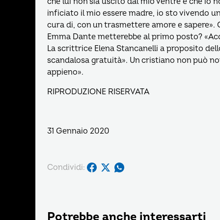
che lui non sia uscito dal mio ventre e che io
inficiato il mio essere madre, io sto vivendo u
cura di, con un trasmettere amore e sapere». Q
Emma Dante metterebbe al primo posto? «Accogli
La scrittrice Elena Stancanelli a proposito del
scandalosa gratuità». Un cristiano non può n
appieno».
RIPRODUZIONE RISERVATA
31 Gennaio 2020
Condividi:
Potrebbe anche interessarti