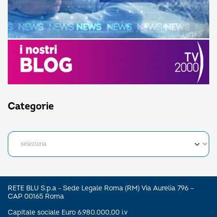
Categorie
RETE BLU S.p.a - Sede Legale Roma (RM) Via Aurelia 796 –
CAP 00165 Roma
Capitale sociale Euro 6.980.000,00 i.v