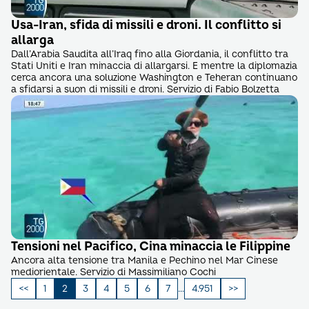
Usa-Iran, sfida di missili e droni. Il conflitto si
allarga
Dall’Arabia Saudita all’Iraq fino alla Giordania, il conflitto tra
Stati Uniti e Iran minaccia di allargarsi. E mentre la diplomazia
cerca ancora una soluzione Washington e Teheran continuano
a sfidarsi a suon di missili e droni. Servizio di Fabio Bolzetta
Tensioni nel Pacifico, Cina minaccia le Filippine
Ancora alta tensione tra Manila e Pechino nel Mar Cinese
mediorientale. Servizio di Massimiliano Cochi
Paginazione
1
2
3
4
5
6
7
…
4.951
degli