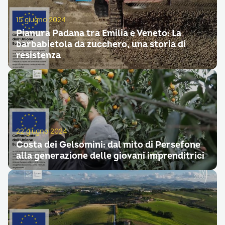
15 giugno 2024
Pianura Padana tra Emilia e Veneto: La
barbabietola da zucchero, una storia di
resistenza
22 giugno 2024
Costa dei Gelsomini: dal mito di Persefone
alla generazione delle giovani imprenditrici