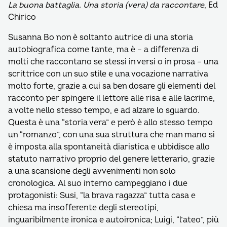
La buona battaglia. Una storia (vera) da raccontare
, Ed
Chirico
Susanna Bo non è soltanto autrice di una storia
autobiografica come tante, ma è – a differenza di
molti che raccontano se stessi in versi o in prosa – una
scrittrice con un suo stile e una vocazione narrativa
molto forte, grazie a cui sa ben dosare gli elementi del
racconto per spingere il lettore alle risa e alle lacrime,
a volte nello stesso tempo, e ad alzare lo sguardo.
Questa è una “storia vera” e però è allo stesso tempo
un “romanzo”, con una sua struttura che man mano si
è imposta alla spontaneità diaristica e ubbidisce allo
statuto narrativo proprio del genere letterario, grazie
a una scansione degli avvenimenti non solo
cronologica. Al suo interno campeggiano i due
protagonisti: Susi, “la brava ragazza” tutta casa e
chiesa ma insofferente degli stereotipi,
inguaribilmente ironica e autoironica; Luigi, “l’ateo”, più