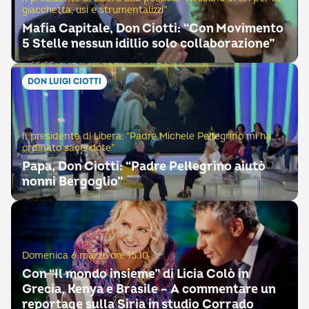
giacchetta, usi e strumentalizzi”
Mafia Capitale, Don Ciotti: “Con Movimento
5 Stelle nessun idillio solo collaborazione”
DON LUIGI CIOTTI
Il presidente di Libera: “Padre Michele Pellegrino mi ha
ordinato sacerdote”
Papa, Don Ciotti: “Padre Pellegrino aiutò
nonni Bergoglio”
Domenica 6 marzo ore 15.10
Con “Il mondo insieme” di Licia Colò in
Grecia, Kenya e Brasile – A commentare un
reportage sulla Siria in studio Corrado