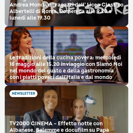
Andrea Monda e i ragazzi dell’ Liceo Classico
Albertelli di Roma. Domenica alle 9.20 e
lunedì alle 19.30
Le tradizioni della cucina povera: mercoledì
18 maggio alle 15.20 in viaggio con Siamo Noi
nel mondo del gusto e della gastronomia
con i piatti poveri dall’Italia e dal mondo
NEWSLETTER
TV2000 CINEMA – Effetto notte con
Albanese, Salemme e docufilm su Papa