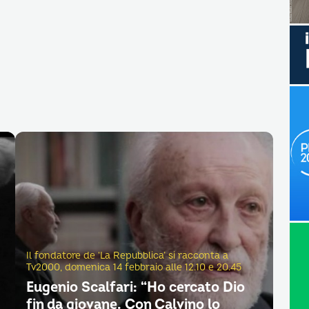
Il fondatore de ‘La Repubblica’ si racconta a
Tv2000, domenica 14 febbraio alle 12.10 e 20.45
Eugenio Scalfari: “Ho cercato Dio
fin da giovane. Con Calvino lo