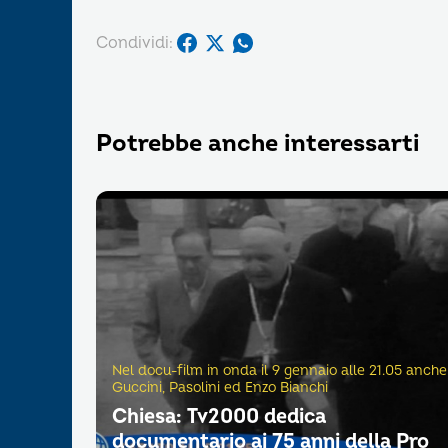
Condividi:
Potrebbe anche interessarti
Nel docu-film in onda il 9 gennaio alle 21.05 anche
Guccini, Pasolini ed Enzo Bianchi
Chiesa: Tv2000 dedica
documentario ai 75 anni della Pro