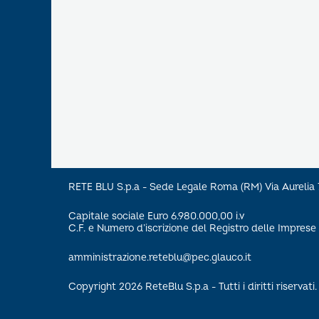
RETE BLU S.p.a - Sede Legale Roma (RM) Via Aureli
Capitale sociale Euro 6.980.000,00 i.v
C.F. e Numero d’iscrizione del Registro delle Impre
amministrazione.reteblu@pec.glauco.it
Copyright 2026 ReteBlu S.p.a - Tutti i diritti riservati.