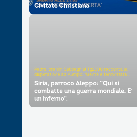
Civitate Christiana
Padre Ibrahim Sabbagh al Tg2000 racconta la
disperazione ad Aleppo: “Gente è terrorizzata”.
Siria, parroco Aleppo: “Qui si
combatte una guerra mondiale. E’
un inferno”.