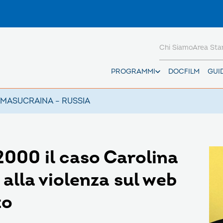
Chi Siamo
Area St
PROGRAMMI
DOCFILM
GUI
AMAS
UCRAINA – RUSSIA
2000 il caso Carolina
 alla violenza sul web
to