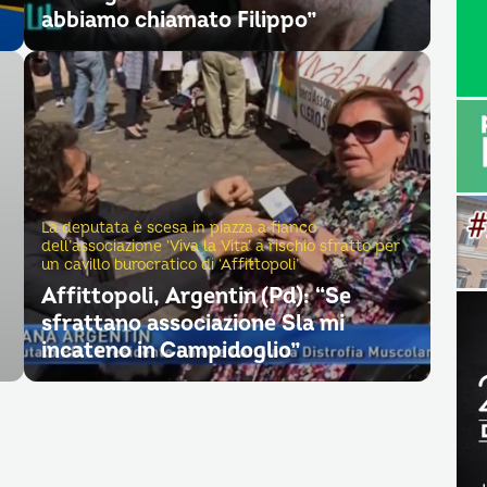
abbiamo chiamato Filippo”
La deputata è scesa in piazza a fianco
dell’associazione ‘Viva la Vita’ a rischio sfratto per
un cavillo burocratico di ‘Affittopoli’
Affittopoli, Argentin (Pd): “Se
sfrattano associazione Sla mi
incateno in Campidoglio”