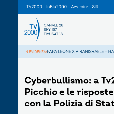
TV2000
InBlu2000
Avvenire
SIR
CANALE 28
SKY 157
TIVUSAT 18
PAPA LEONE XIV
IRAN
ISRAELE – H
IN EVIDENZA:
Cyberbullismo: a Tv
Picchio e le risposte
con la Polizia di Sta