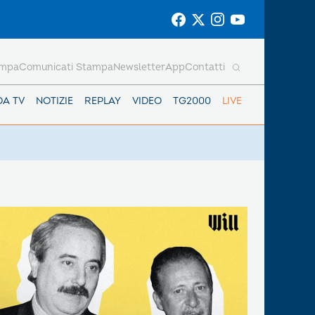
ampa
Comunicati Stampa
Newsletter
App
Contatti
DA TV
NOTIZIE
REPLAY
VIDEO
TG2000
LIVE