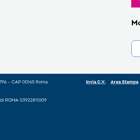
M
a 796 – CAP 00165 Roma
Invia C.V.
Area Stampa
se di ROMA 03922811009