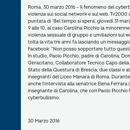
Roma, 30 marzo 2016 – Il fenomeno del cyberbu
violenza sui social network e sul web. Tv2000 
puntata di ‘Bel tempo si spera’, giovedì 31 mar
9 alle 10, al caso Carolina Picchio la minorenne
violenza sessuale di gruppo e umiliazioni sul w
tolta la vita tre anni fa lasciando un messaggi
Facebook: “Non posso sopportare tutto questo
In studio, Paolo Picchio, padre di Carolina; D
Geracitano, Collaboratore Tecnico Capo della P
Stato della Questura di Brescia; due classi e a
insegnanti del Liceo Manara di Roma. Durante
anche l’intervista alla senatrice Elena Ferrara 
insegnante di Carolina, che con Paolo Picchio 
cyberbullismo.
30 Marzo 2016