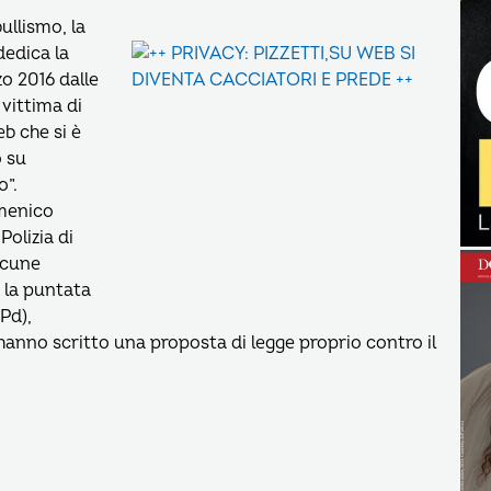
llismo, la
dedica la
zo 2016 dalle
 vittima di
eb che si è
o su
”.
omenico
olizia di
lcune
 la puntata
(Pd),
hanno scritto una proposta di legge proprio contro il