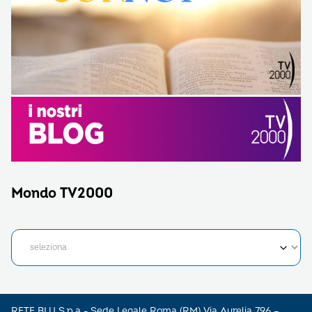
Mondo TV2000
RETE BLU S.p.a - Sede Legale Roma (RM) Via Aurelia 796 –