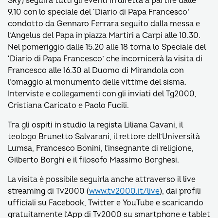
Sky) seguirà tutti gli eventi in diretta a partire dalle
9.10 con lo speciale del ‘Diario di Papa Francesco’
condotto da Gennaro Ferrara seguito dalla messa e
l’Angelus del Papa in piazza Martiri a Carpi alle 10.30.
Nel pomeriggio dalle 15.20 alle 18 torna lo Speciale del
‘Diario di Papa Francesco’ che incornicerà la visita di
Francesco alle 16.30 al Duomo di Mirandola con
l’omaggio al monumento delle vittime del sisma.
Interviste e collegamenti con gli inviati del Tg2000,
Cristiana Caricato e Paolo Fucili.
Tra gli ospiti in studio la regista Liliana Cavani, il
teologo Brunetto Salvarani, il rettore dell’Università
Lumsa, Francesco Bonini, l’insegnante di religione,
Gilberto Borghi e il filosofo Massimo Borghesi.
La visita è possibile seguirla anche attraverso il live
streaming di Tv2000 (
www.tv2000.it/live
), dai profili
ufficiali su Facebook, Twitter e YouTube e scaricando
gratuitamente l’App di Tv2000 su smartphone e tablet