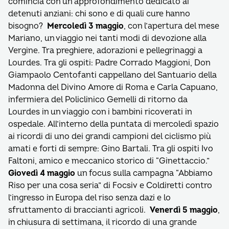
comincia con un approfondimento dedicato ai
detenuti anziani: chi sono e di quali cure hanno
bisogno?
Mercoledì 3 maggio
, con l’apertura del mese
Mariano, un viaggio nei tanti modi di devozione alla
Vergine. Tra preghiere, adorazioni e pellegrinaggi a
Lourdes. Tra gli ospiti: Padre Corrado Maggioni, Don
Giampaolo Centofanti cappellano del Santuario della
Madonna del Divino Amore di Roma e Carla Capuano,
infermiera del Policlinico Gemelli di ritorno da
Lourdes in un viaggio con i bambini ricoverati in
ospedale. All’interno della puntata di mercoledì spazio
ai ricordi di uno dei grandi campioni del ciclismo più
amati e forti di sempre: Gino Bartali. Tra gli ospiti Ivo
Faltoni, amico e meccanico storico di “Ginettaccio.”
Giovedì 4 maggio
un focus sulla campagna “Abbiamo
Riso per una cosa seria” di Focsiv e Coldiretti contro
l’ingresso in Europa del riso senza dazi e lo
sfruttamento di braccianti agricoli.
Venerdì 5 maggio
,
in chiusura di settimana, il ricordo di una grande