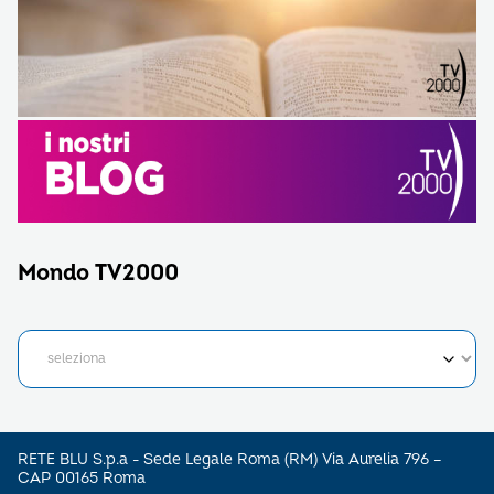
Mondo TV2000
RETE BLU S.p.a - Sede Legale Roma (RM) Via Aurelia 796 –
CAP 00165 Roma