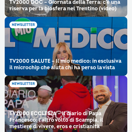
TV2000 DOC – Giornata della Terra: c’è una
riserva per la biosfera nel Trentino (video)
NEWSLETTER
TV2000 SALUTE – Il mio medico: in esclusiva
il microchip che aiuta chi ha perso la vista
NEWSLETTER
TV2000 ECCLESIA – Il diario di Papa
Francesco: l’altro volto di Scampia, il
mestiere di vivere, eros e cristianità