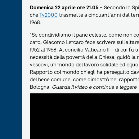
Domenica 22 aprile ore 21.05 –
Secondo lo Spir
che
Tv2000
trasmette a cinquant’anni dal ter
1968.
“Se condividiamo il pane celeste, come non con
card. Giacomo Lercaro fece scrivere sull’altar
1952 al 1968. Al concilio Vaticano II – di cui f
necessità della povertà della Chiesa, guidò la r
vescovi, un mondo del lavoro solidale ed equ
Rapporto col mondo ch’egli ha perseguito davv
del bene comune, come dimostrò nel rapporto sv
Bologna.
Guarda il video e continua a leggere