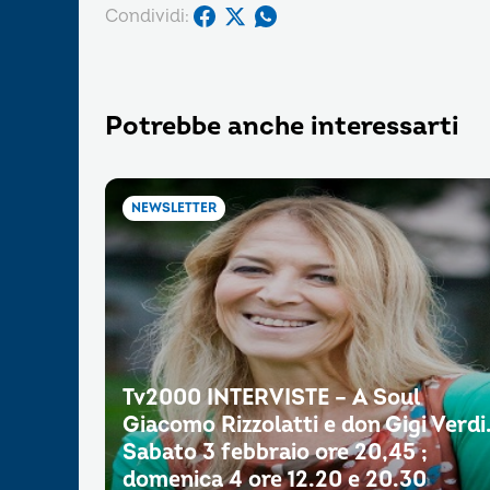
Condividi:
Potrebbe anche interessarti
NEWSLETTER
Tv2000 INTERVISTE – A Soul
Giacomo Rizzolatti e don Gigi Verdi
Sabato 3 febbraio ore 20,45 ;
domenica 4 ore 12.20 e 20.30