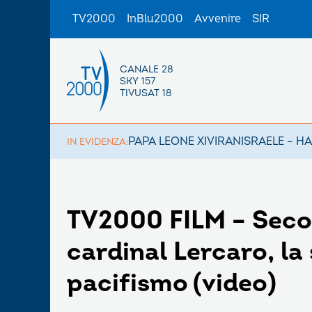
TV2000
InBlu2000
Avvenire
SIR
CANALE 28
SKY 157
TIVUSAT 18
PAPA LEONE XIV
IRAN
ISRAELE – H
IN EVIDENZA:
TV2000 FILM – Second
cardinal Lercaro, la 
pacifismo (video)