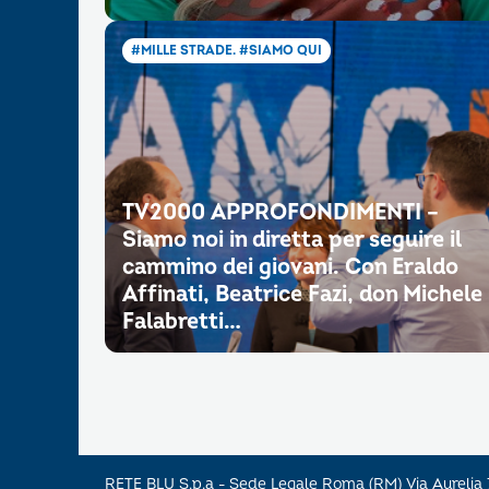
#MILLE STRADE. #SIAMO QUI
TV2000 APPROFONDIMENTI –
Siamo noi in diretta per seguire il
cammino dei giovani. Con Eraldo
Affinati, Beatrice Fazi, don Michele
Falabretti…
RETE BLU S.p.a - Sede Legale Roma (RM) Via Aureli