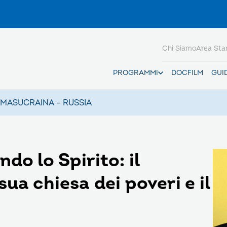
Chi Siamo
Area St
PROGRAMMI
DOCFILM
GUI
AMAS
UCRAINA – RUSSIA
o lo Spirito: il
sua chiesa dei poveri e il