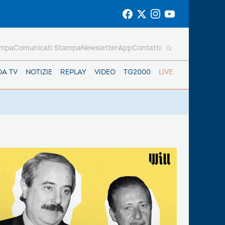
ampa
Comunicati Stampa
Newsletter
App
Contatti
DA TV
NOTIZIE
REPLAY
VIDEO
TG2000
LIVE