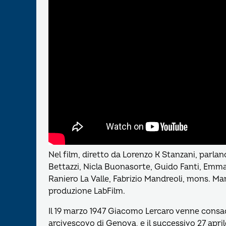
Nel film, diretto da Lorenzo K Stanzani, parla
Bettazzi, Nicla Buonasorte, Guido Fanti, Emma 
Raniero La Valle, Fabrizio Mandreoli, mons. M
produzione LabFilm.
Il 19 marzo 1947 Giacomo Lercaro venne consa
arcivescovo di Genova, e il successivo 27 aprile