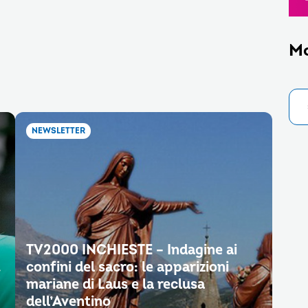
M
NEWSLETTER
TV2000 INCHIESTE – Indagine ai
.
confini del sacro: le apparizioni
mariane di Laus e la reclusa
dell’Aventino