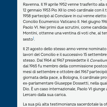
Ravenna. Il 19 aprile 1952 venne trasferito alla
12 gennaio 1953 Pio XII lo creò cardinale con il 
1958 partecipò al Conclave in cui venne eletto 
Concilio Ecumenico Vaticano II. Nel giugno 196
Paolo VI. Nei primi due scrutini, come candidat
Montini, ottenne una ventina di voti che, al te
]
sesto
.
Il 21 agosto dello stesso anno venne nominat
lavori del Concilio e il successivo 15 settemb
stesso. Dal 1964 al 1967 presiedette il
Consiliu
dal 1965 fu membro della commissione postconci
mesi di settembre e ottobre del 1967 partecipò 
giornata della pace, a Bologna, il cardinale p
ex-parlamentare Giuseppe Dossetti, nella qu
Dio. È un caso internazionale, Paolo VI giunge
Lercaro dalla sua carica.
La sua più alta testimonianza sacerdotale la of