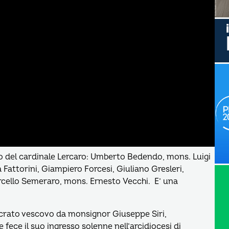
no del cardinale Lercaro: Umberto Bedendo, mons. Luigi
Fattorini, Giampiero Forcesi, Giuliano Gresleri,
arcello Semeraro, mons. Ernesto Vecchi. E’ una
crato vescovo da monsignor Giuseppe Siri,
 fece il suo ingresso solenne nell’arcidiocesi di