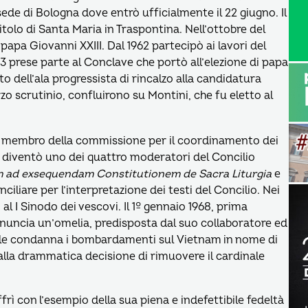
 sede di Bologna dove entrò ufficialmente il 22 giugno. Il
titolo di Santa Maria in Traspontina. Nell’ottobre del
papa Giovanni XXIII. Dal 1962 partecipò ai lavori del
3 prese parte al Conclave che portò all’elezione di papa
o dell’ala progressista di rincalzo alla candidatura
rzo scrutinio, confluirono su Montini, che fu eletto al
o membro della commissione per il coordinamento dei
re diventò uno dei quattro moderatori del Concilio
m ad exsequendam Constitutionem de Sacra Liturgia
e
liare per l’interpretazione dei testi del Concilio. Nei
al I Sinodo dei vescovi. Il 1º gennaio 1968, prima
ronuncia un’omelia, predisposta dal suo collaboratore ed
ale condanna i bombardamenti sul Vietnam in nome di
 alla drammatica decisione di rimuovere il cardinale
frì con l’esempio della sua piena e indefettibile fedeltà