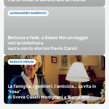
ALESSANDRO NARDUCCI
Bellezza e fede, a Siamo Noi un viaggio
nell’architettura
sacra con lo storico Flavio Caroli
BARACK OBAMA
La famiglia, i genitori, l’amicizia… La vita in
“rosa”
di Sveva Casati Modignani a Siamo Noi