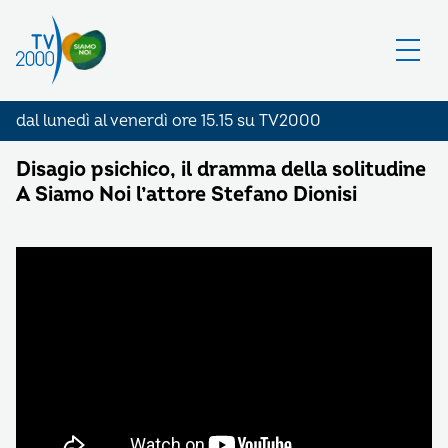
dal lunedì al venerdì ore 15.15 su TV2000
Disagio psichico, il dramma della solitudine
A Siamo Noi l’attore Stefano Dionisi