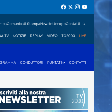
ampa
Comunicati Stampa
Newsletter
App
Contatti
DA TV
NOTIZIE
REPLAY
VIDEO
TG2000
LIVE
OGRAMMA
CONDUTTORI
PUNTATE
CONTATTI