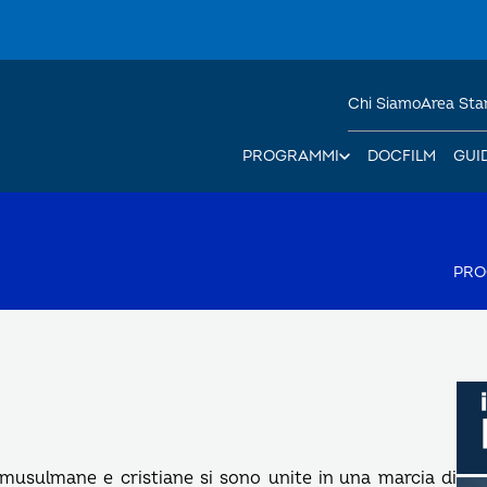
Chi Siamo
Area St
PROGRAMMI
DOCFILM
GUI
PR
, musulmane e cristiane si sono unite in una marcia di