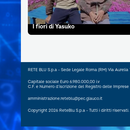
I fiori di Yasuko
RETE BLU S.p.a - Sede Legale Roma (RM) Via Aureli
Capitale sociale Euro 6.980.000,00 i.v
C.F. e Numero d’iscrizione del Registro delle Impre
amministrazione.reteblu@pec.glauco.it
Copyright 2026 ReteBlu S.p.a - Tutti i diritti riservati.