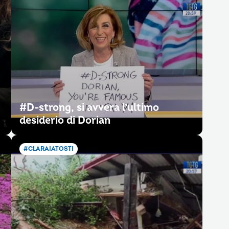
#D-strong, si avvera l’ultimo
desiderio di Dorian
#CLARAIATOSTI