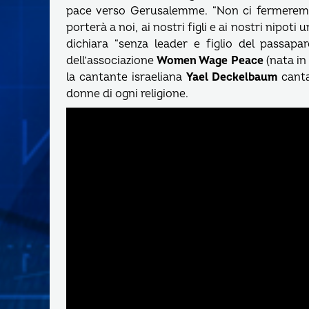
pace verso Gerusalemme. “Non ci fermeremo
porterà a noi, ai nostri figli e ai nostri nipoti
dichiara “senza leader e figlio del passap
dell’associazione
Women Wage Peace
(nata in
la cantante israeliana
Yael Deckelbaum
canta
donne di ogni religione.