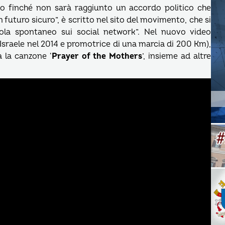
 finché non sarà raggiunto un accordo politico che
 un futuro sicuro”, è scritto nel sito del movimento, che si
arola spontaneo sui social network”. Nel nuovo video
 Israele nel 2014 e promotrice di una marcia di 200 Km),
 la canzone ‘
Prayer of the Mothers
’, insieme ad altre