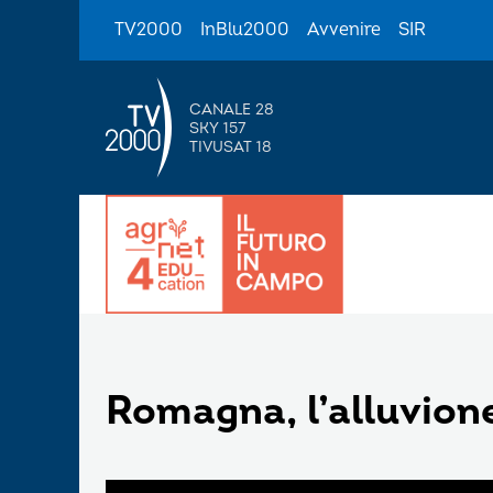
TV2000
InBlu2000
Avvenire
SIR
CANALE 28
SKY 157
TIVUSAT 18
Romagna, l’alluvion