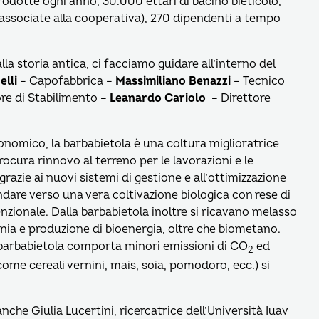
odotte ogni anno, 30.000 ettari di bacino bieticolo,
 associate alla cooperativa), 270 dipendenti a tempo
lla storia antica, ci facciamo guidare all’interno del
lli
– Capofabbrica –
Massimiliano Benazzi
– Tecnico
re di Stabilimento –
Leanardo Cariolo
– Direttore
nomico, la barbabietola è una coltura miglioratrice
rocura rinnovo al terreno per le lavorazioni e le
re grazie ai nuovi sistemi di gestione e all’ottimizzazione
 andare verso una vera coltivazione biologica con rese di
enzionale. Dalla barbabietola inoltre si ricavano melasso
cnia e produzione di bioenergia, oltre che biometano.
 barbabietola comporta minori emissioni di CO
ed
2
come cereali vernini, mais, soia, pomodoro, ecc.) si
che Giulia Lucertini, ricercatrice dell’Università Iuav