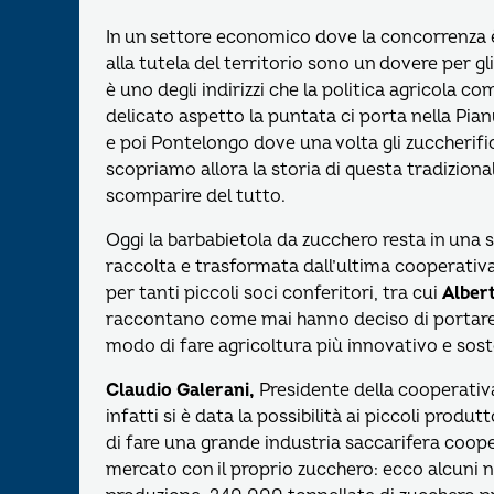
In un settore economico dove la concorrenza è fo
alla tutela del territorio sono un dovere per gli
è uno degli indirizzi che la politica agricola 
delicato aspetto la puntata ci porta nella Pian
e poi Pontelongo dove una volta gli zuccherific
scopriamo allora la storia di questa tradizional
scomparire del tutto.
Oggi la barbabietola da zucchero resta in una so
raccolta e trasformata dall’ultima cooperativ
per tanti piccoli soci conferitori, tra cui
Alber
raccontano come mai hanno deciso di portare a
modo di fare agricoltura più innovativo e soste
Claudio Galerani,
Presidente della cooperativa
infatti si è data la possibilità ai piccoli produ
di fare una grande industria saccarifera coope
mercato con il proprio zucchero: ecco alcuni n