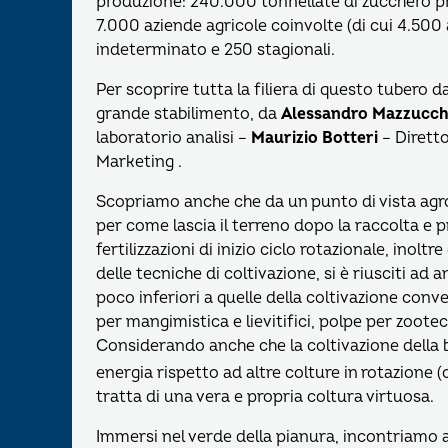
produzione: 240.000 tonnellate di zucchero pr
7.000 aziende agricole coinvolte (di cui 4.500
indeterminato e 250 stagionali.
Per scoprire tutta la filiera di questo tubero da
grande stabilimento, da
Alessandro Mazzucche
laboratorio analisi –
Maurizio Botteri
– Diretto
Marketing .
Scopriamo anche che da un punto di vista agro
per come lascia il terreno dopo la raccolta e p
fertilizzazioni di inizio ciclo rotazionale, inolt
delle tecniche di coltivazione, si è riusciti ad
poco inferiori a quelle della coltivazione conv
per mangimistica e lievitifici, polpe per zoote
Considerando anche che la coltivazione della
energia rispetto ad altre colture in rotazione (
tratta di una vera e propria coltura virtuosa.
Immersi nel verde della pianura, incontriamo an