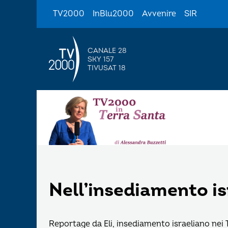
TV2000
InBlu2000
Avvenire
SIR
CANALE 28
SKY 157
TIVUSAT 18
Nell’insediamento isr
Reportage da Eli, insediamento israeliano nei T