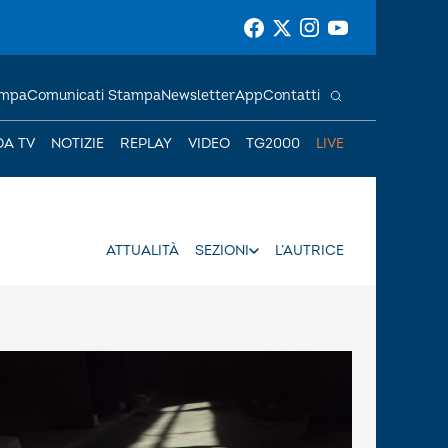
ampa
Comunicati Stampa
Newsletter
App
Contatti
DA TV
NOTIZIE
REPLAY
VIDEO
TG2000
LIVE
ATTUALITÀ
SEZIONI
L’AUTRICE