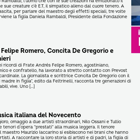
o Rambaldi, l’uomo che con le sue creazioni ha emozionato il
e sue creature c’è E.T, il simpatico alieno dal cuore tenero. A
scita, per parlare del maestro degli effetti speciali, tre volte
rviene la figlia Daniela Rambaldi, Presidente della Fondazione
]
 Felipe Romero, Concita De Gregorio e
ieri
 ricordi di Frate Andrés Felipe Romero, agostiniano,
ico e confratello, ha lavorato a stretto contatto con Prevost
rdinale. La giornalista e scrittrice Concita De Gregorio con il
i madre in figlia”, edito da Feltrinelli, racconta tre generazioni di
bili, vive. Uno […]
sica italiana del Novecento
o, omaggio a due artisti straordinari, Nilo Ossani e Tullio
tenori d’opera “prestati” alla musica leggera. Il tenore
il maestro Maurizio Iaccarino si esibiscono nei brani che hanno
tisti. A raccontare la loro storia di artisti e di padri, la figlia di