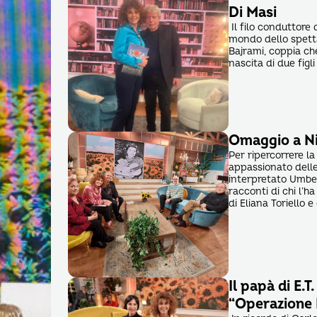
Di Masi
Il filo conduttore 
mondo dello spetta
Bajrami, coppia ch
nascita di due figli
Omaggio a Nil
Per ripercorrere l
appassionato delle 
interpretato Umber
racconti di chi l’h
di Eliana Toriello 
Il papà di E.
“Operazione