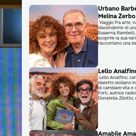
Urbano Barbe
Melina Zerbo
Viaggio fra arte, 
discendente di una
Susanna Rambelli,
scoprire la sua va
raccontano una bel
Lello Analfin
Lello Analfino, ca
dialetto siciliano 
di cambiare vita e 
Forti, autrice rad
Donatella Ziliotto,
Amabile Amat