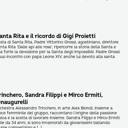
anta Rita e il ricordo di Gigi Proietti
Festa di Santa Rita, Padre Vittorino Grossi, agostiniano, direttore
nta Rita ‘Dalle api alle rose’, ripercorre la storia della Santa e
 forte la devozione per la Santa degli impossibili. Padre Grossi
suo incontro con papa Leone XIV, anche lui devoto alla santa
inchero, Sandra Filippi e Mirco Ermiti,
naugurelli
rchestra Alessandro Trinchero, in arte Alex Biondi, insieme a
 voce femminile del gruppo, raccontano l’origine della passione
a e la scelta di lavorare insieme. Sandra Filippi e Mirco Ermiti
ie da 34 anni, si sono innamorati da giovanissimi ballando
 alle competizioni e […]