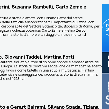
rini, Susanna Rambelli, Carlo Zeme e
natura e storie d’amore, con Urbano Barberini attore,
 delle famiglie aristocratiche più importanti d’Europa; con
 Responsabile del Settore Botanico del Bioparco di Roma, per
riegata ricchezza botanica; Carlo Zeme e Melina Zerbo
lissima storia d’amore e un viaggio di nozze molto […]
o, Giovanni Taddei, Martina Forti
ntautore siciliano autore di colonne sonore e ambasciatore del
in Europa. La storia di Giovanni Taddei che da manager ha scelto
oggi lavora come bidello in una scuola multietnica. Martina
iotelevisiva e sceneggiatrice, racconta la storia di sua mamma
 che nel 1958 […]
o e Gerart Bajrami, Silvano Spada, Tiziana