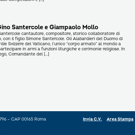
i Gino Santercole e Giampaolo Mollo
 Santercole cantautore, compositore, storico collaboratore di
 con il figlio Simone Santercole. Gli Alabardieri del Duomo di
die Svizzere del Vaticano, l’unico “corpo armato” al mondo a
artecipare in armi a funzioni liturgiche e cerimonie religiose. In
rego, Comandante del […]
a 796 – CAP 00165 Roma
Invia C.V.
Area Stampa