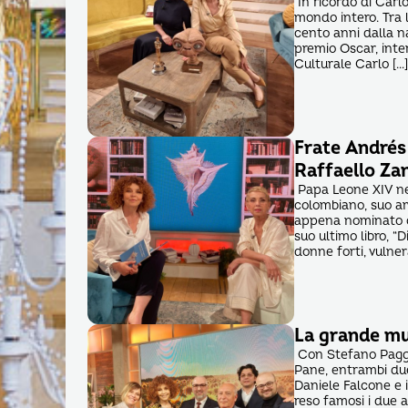
In ricordo di Carl
mondo intero. Tra l
cento anni dalla na
premio Oscar, inte
Culturale Carlo […
Frate Andrés
Raffaello Zan
Papa Leone XIV nei
colombiano, suo am
appena nominato ca
suo ultimo libro, “D
donne forti, vulnera
La grande mu
Con Stefano Paggior
Pane, entrambi due 
Daniele Falcone e 
reso famosi i due ar