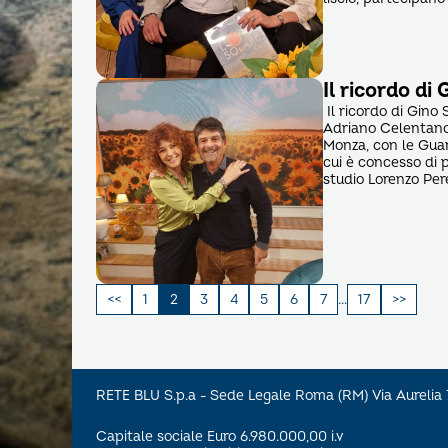
Il ricordo d
Il ricordo di Gino
Adriano Celentano,
Monza, con le Guar
cui è concesso di p
studio Lorenzo Pe
Paginazione
1
2
3
4
5
6
7
…
17
degli
articoli
RETE BLU S.p.a - Sede Legale Roma (RM) Via Aureli
Capitale sociale Euro 6.980.000,00 i.v