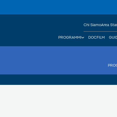
Chi Siamo
Area St
PROGRAMMI
DOCFILM
GUI
PRO
0