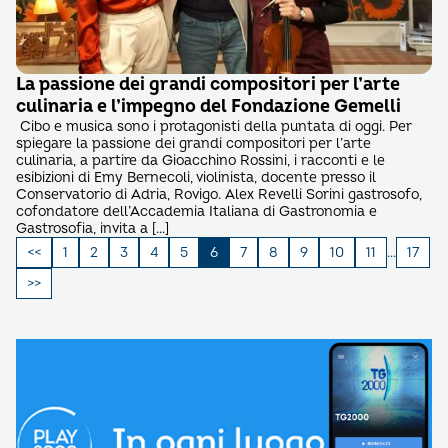
La passione dei grandi compositori per l’arte
culinaria e l’impegno del Fondazione Gemelli
Cibo e musica sono i protagonisti della puntata di oggi. Per
spiegare la passione dei grandi compositori per l’arte
culinaria, a partire da Gioacchino Rossini, i racconti e le
esibizioni di Emy Bernecoli, violinista, docente presso il
Conservatorio di Adria, Rovigo. Alex Revelli Sorini gastrosofo,
cofondatore dell’Accademia Italiana di Gastronomia e
Gastrosofia, invita a […]
Paginazione
1
2
3
4
5
6
7
8
9
10
11
…
17
degli
articoli