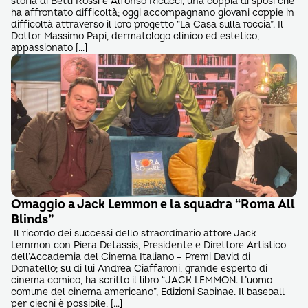
storia di Betti Rossi e Alfonso Ricucci, una coppia di sposi che
ha affrontato difficoltà; oggi accompagnano giovani coppie in
difficoltà attraverso il loro progetto “La Casa sulla roccia”. Il
Dottor Massimo Papi, dermatologo clinico ed estetico,
appassionato […]
Omaggio a Jack Lemmon e la squadra “Roma All
Blinds”
Il ricordo dei successi dello straordinario attore Jack
Lemmon con Piera Detassis, Presidente e Direttore Artistico
dell’Accademia del Cinema Italiano – Premi David di
Donatello; su di lui Andrea Ciaffaroni, grande esperto di
cinema comico, ha scritto il libro “JACK LEMMON. L’uomo
comune del cinema americano”, Edizioni Sabinae. Il baseball
per ciechi è possibile, […]