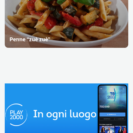
Penne “zuè zuè”