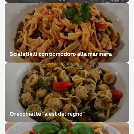
Scialatielli con pomodoro alla marinara
Orecchiette “a est del regno”