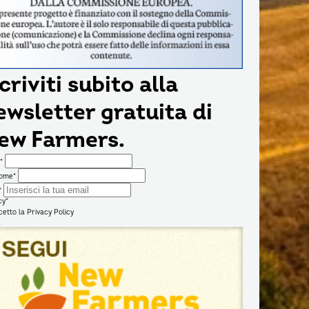
criviti subito alla
ewsletter gratuita di
ew Farmers.
*
ome*
*
cy*
cetto la
Privacy Policy