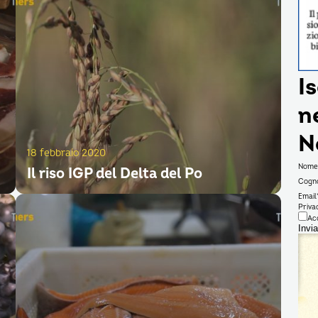
Is
n
N
18 febbraio 2020
Nome
Il riso IGP del Delta del Po
Cogn
Email
Priva
Ac
Invia