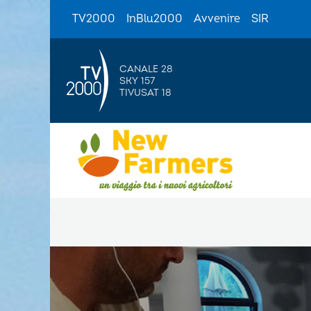
TV2000
InBlu2000
Avvenire
SIR
CANALE 28
SKY 157
TIVUSAT 18