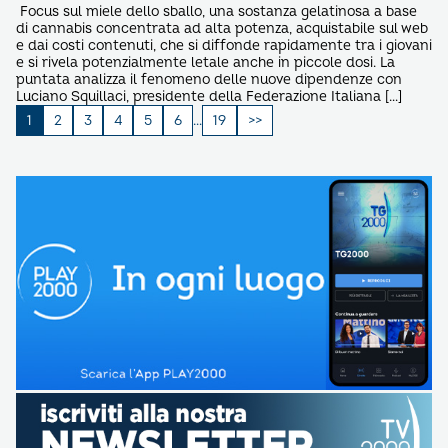
Focus sul miele dello sballo, una sostanza gelatinosa a base
di cannabis concentrata ad alta potenza, acquistabile sul web
e dai costi contenuti, che si diffonde rapidamente tra i giovani
e si rivela potenzialmente letale anche in piccole dosi. La
puntata analizza il fenomeno delle nuove dipendenze con
Luciano Squillaci, presidente della Federazione Italiana […]
Paginazione
1
2
3
4
5
6
…
19
degli
articoli