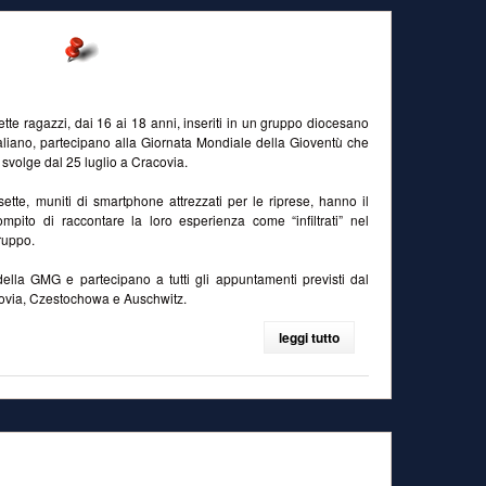
ette ragazzi, dai 16 ai 18 anni, inseriti in un gruppo diocesano
taliano, partecipano alla Giornata Mondiale della Gioventù che
i svolge dal 25 luglio a Cracovia.
 sette, muniti di smartphone attrezzati per le riprese, hanno il
ompito di raccontare la loro esperienza come “infiltrati” nel
ruppo.
ella GMG e partecipano a tutti gli appuntamenti previsti dal
covia, Czestochowa e Auschwitz.
leggi tutto