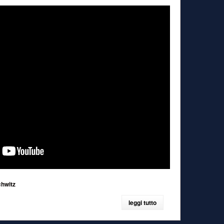
hwitz
leggi tutto