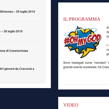
Birkenau – 29 luglio 2016
IL PROGRAMMA
S
– 28 luglio 2016
i
s
I
c
Madona di Czestochowa
g
Sono impiegati come “narratori” d
grande evento ecclesiale, tra Cra
ltri giovani da Cracovia a
VIDEO