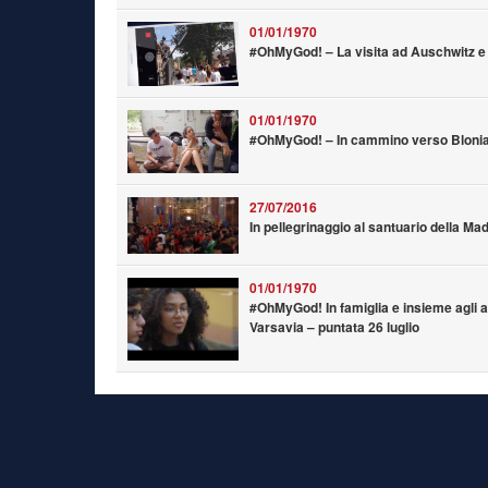
01/01/1970
#OhMyGod! – La visita ad Auschwitz e 
01/01/1970
#OhMyGod! – In cammino verso Blonia 
27/07/2016
In pellegrinaggio al santuario della 
01/01/1970
#OhMyGod! In famiglia e insieme agli a
Varsavia – puntata 26 luglio